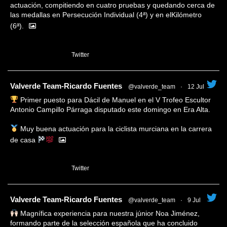
actuación, compitiendo en cuatro pruebas y quedando cerca de
las medallas en Persecución Individual (4ª) y en elKilómetro
(6ª).
1
Twitter
tar
Valverde Team-Ricardo Fuentes
@valverde_team
·
12 Jul
Primer puesto para Dácil de Manuel en el V Trofeo Escultor
Antonio Campillo Párraga disputado este domingo en Era Alta.
Muy buena actuación para la ciclista murciana en la carrera
de casa
1
Twitter
tar
Valverde Team-Ricardo Fuentes
@valverde_team
·
9 Jul
Magnífica experiencia para nuestra júnior Noa Jiménez,
formando parte de la selección española que ha concluido