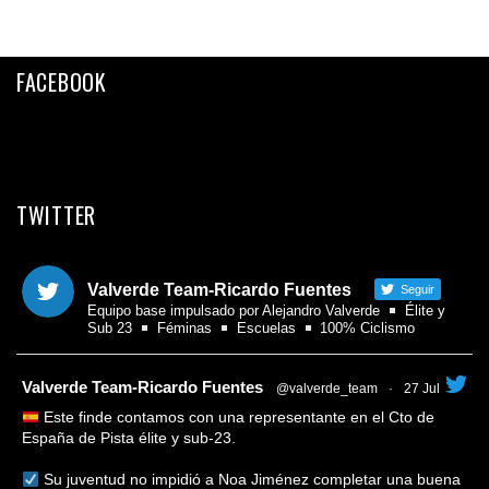
FACEBOOK
TWITTER
Valverde Team-Ricardo Fuentes
Seguir
Equipo base impulsado por Alejandro Valverde
Élite y
Sub 23
Féminas
Escuelas
100% Ciclismo
tar
Valverde Team-Ricardo Fuentes
@valverde_team
·
27 Jul
Este finde contamos con una representante en el Cto de
España de Pista élite y sub-23.
Su juventud no impidió a Noa Jiménez completar una buena