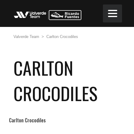
Valverde Team
>
Carlton Crocodiles
CARLTON
CROCODILES
Carlton Crocodiles