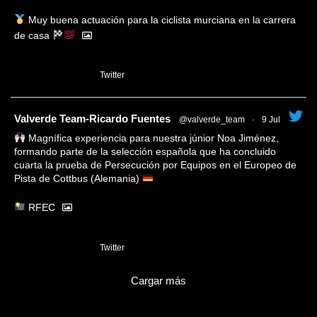
Muy buena actuación para la ciclista murciana en la carrera
de casa
1
Twitter
tar
Valverde Team-Ricardo Fuentes
@valverde_team
·
9 Jul
Magnífica experiencia para nuestra júnior Noa Jiménez,
formando parte de la selección española que ha concluido
cuarta la prueba de Persecución por Equipos en el Europeo de
Pista de Cottbus (Alemania)
RFEC
3
Twitter
Cargar más