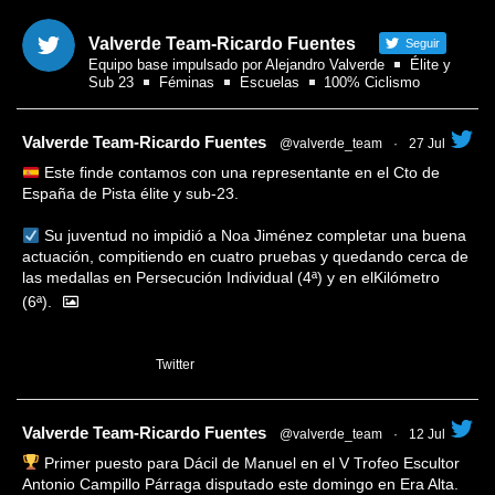
Valverde Team-Ricardo Fuentes
Seguir
Equipo base impulsado por Alejandro Valverde
Élite y
Sub 23
Féminas
Escuelas
100% Ciclismo
tar
Valverde Team-Ricardo Fuentes
@valverde_team
·
27 Jul
Este finde contamos con una representante en el Cto de
España de Pista élite y sub-23.
Su juventud no impidió a Noa Jiménez completar una buena
actuación, compitiendo en cuatro pruebas y quedando cerca de
las medallas en Persecución Individual (4ª) y en elKilómetro
(6ª).
1
Twitter
tar
Valverde Team-Ricardo Fuentes
@valverde_team
·
12 Jul
Primer puesto para Dácil de Manuel en el V Trofeo Escultor
Antonio Campillo Párraga disputado este domingo en Era Alta.