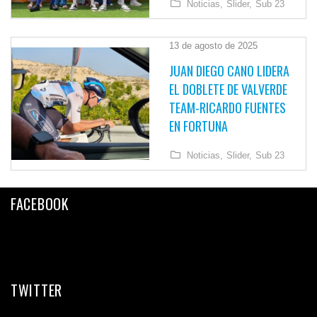
Noticias,
Slider,
Sub 23
13 de agosto de 2025
JUAN DIEGO CANO LIDERA
EL DOBLETE DE VALVERDE
TEAM-RICARDO FUENTES
EN FORTUNA
Noticias,
Slider,
Sub 23
FACEBOOK
TWITTER