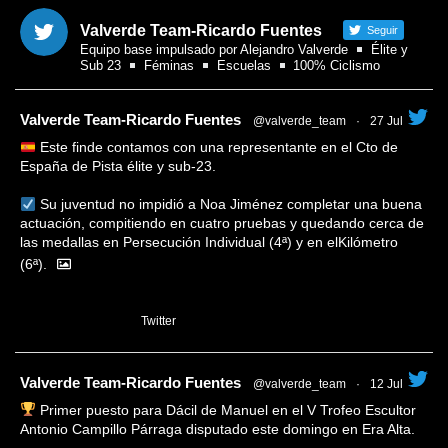
Valverde Team-Ricardo Fuentes
Seguir
Equipo base impulsado por Alejandro Valverde
Élite y
Sub 23
Féminas
Escuelas
100% Ciclismo
tar
Valverde Team-Ricardo Fuentes
@valverde_team
·
27 Jul
Este finde contamos con una representante en el Cto de
España de Pista élite y sub-23.
Su juventud no impidió a Noa Jiménez completar una buena
actuación, compitiendo en cuatro pruebas y quedando cerca de
las medallas en Persecución Individual (4ª) y en elKilómetro
(6ª).
1
Twitter
tar
Valverde Team-Ricardo Fuentes
@valverde_team
·
12 Jul
Primer puesto para Dácil de Manuel en el V Trofeo Escultor
Antonio Campillo Párraga disputado este domingo en Era Alta.