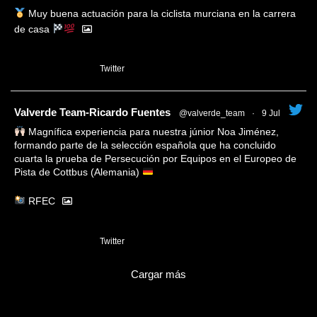
Muy buena actuación para la ciclista murciana en la carrera
de casa
1
Twitter
tar
Valverde Team-Ricardo Fuentes
@valverde_team
·
9 Jul
Magnífica experiencia para nuestra júnior Noa Jiménez,
formando parte de la selección española que ha concluido
cuarta la prueba de Persecución por Equipos en el Europeo de
Pista de Cottbus (Alemania)
RFEC
3
Twitter
Cargar más