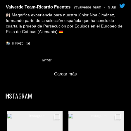
tar
Valverde Team-Ricardo Fuentes
@valverde_team
·
9 Jul
Magnífica experiencia para nuestra júnior Noa Jiménez,
formando parte de la selección española que ha concluido
cuarta la prueba de Persecución por Equipos en el Europeo de
Pista de Cottbus (Alemania)
RFEC
3
Twitter
Cargar más
INSTAGRAM