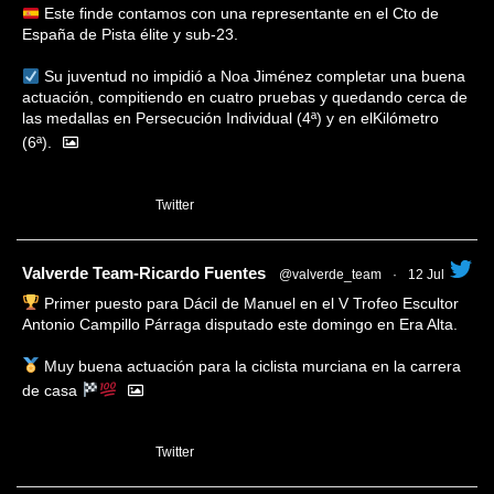
Este finde contamos con una representante en el Cto de
España de Pista élite y sub-23.
Su juventud no impidió a Noa Jiménez completar una buena
actuación, compitiendo en cuatro pruebas y quedando cerca de
las medallas en Persecución Individual (4ª) y en elKilómetro
(6ª).
1
Twitter
tar
Valverde Team-Ricardo Fuentes
@valverde_team
·
12 Jul
Primer puesto para Dácil de Manuel en el V Trofeo Escultor
Antonio Campillo Párraga disputado este domingo en Era Alta.
Muy buena actuación para la ciclista murciana en la carrera
de casa
1
Twitter