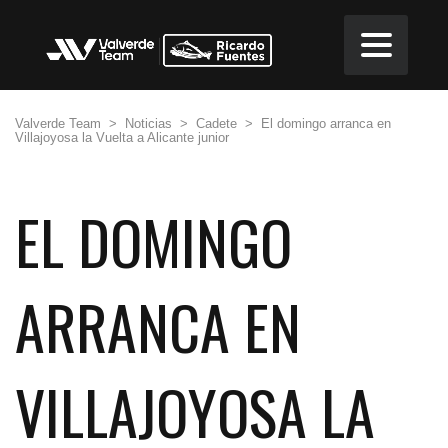
Valverde Team
>
Noticias
>
Cadete
>
El domingo arranca en
Villajoyosa la Vuelta a Alicante junior
EL DOMINGO
ARRANCA EN
VILLAJOYOSA LA