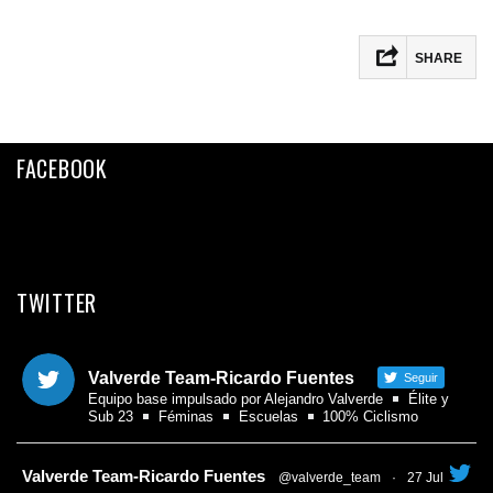
SHARE
Facebook
Twitter
FACEBOOK
Email
Compartir
TWITTER
Valverde Team-Ricardo Fuentes
Seguir
Equipo base impulsado por Alejandro Valverde
Élite y
Sub 23
Féminas
Escuelas
100% Ciclismo
tar
Valverde Team-Ricardo Fuentes
@valverde_team
·
27 Jul