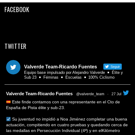
Twitter
FACEBOOK
Email
Compartir
TWITTER
Valverde Team-Ricardo Fuentes
Seguir
Equipo base impulsado por Alejandro Valverde
Élite y
Sub 23
Féminas
Escuelas
100% Ciclismo
tar
Valverde Team-Ricardo Fuentes
@valverde_team
·
27 Jul
Este finde contamos con una representante en el Cto de
España de Pista élite y sub-23.
Su juventud no impidió a Noa Jiménez completar una buena
actuación, compitiendo en cuatro pruebas y quedando cerca de
las medallas en Persecución Individual (4ª) y en elKilómetro