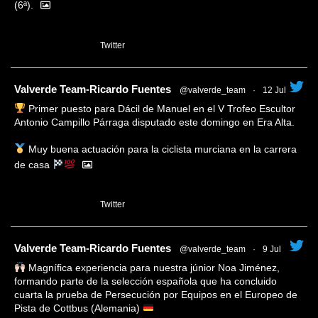
(6ª).
1
Twitter
tar
Valverde Team-Ricardo Fuentes
@valverde_team
·
12 Jul
Primer puesto para Dácil de Manuel en el V Trofeo Escultor
Antonio Campillo Párraga disputado este domingo en Era Alta.
Muy buena actuación para la ciclista murciana en la carrera
de casa
1
Twitter
tar
Valverde Team-Ricardo Fuentes
@valverde_team
·
9 Jul
Magnífica experiencia para nuestra júnior Noa Jiménez,
formando parte de la selección española que ha concluido
cuarta la prueba de Persecución por Equipos en el Europeo de
Pista de Cottbus (Alemania)