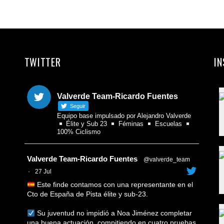
Ema
Com
TWITTER
I
Valverde Team-Ricardo Fuentes
Seguir
Equipo base impulsado por Alejandro Valverde
Élite y Sub 23
Féminas
Escuelas
100% Ciclismo
Avatar
Valverde Team-Ricardo Fuentes
@valverde_team
·
27 Jul
Este finde contamos con una representante en el
Cto de España de Pista élite y sub-23.
Su juventud no impidió a Noa Jiménez completar
una buena actuación, compitiendo en cuatro pruebas