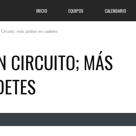
INICIO
EQUIPOS
CALENDARIO
 Circuito; más podios en cadetes
N CIRCUITO; MÁS
DETES