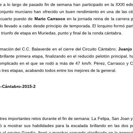
e a lo largo de pasado fin de semana han participado en la XXXI edic
 conjunto murciano han ofrecido un buen rendimiento en una de las ci
l cuarto puesto de
Mario Carrasco
en la jornada reina de la carrera 
lo llevado a cabo desde principio de temporada. El lorquino formó par
 triunfo de etapa en Muriedas, punto y final de la ronda cántabra.
rmación del C.C. Balaverde en el cierre del Circuito Cántabro;
Juanjo
rillante primera etapa, finalizando en el reducido pelotón principal, 
omplicado en el que se rodó a más de 47 km/h. Pérez, Carrasco y C
s tres etapas, acabando todos entre los mejores de la general.
tres importantes retos durante el fin de semana: La Felipa, San Joan y
ó a mostrar sus habilidades para la escalada brillando en las dos p
n el equipo Gandía, llegó a marchar segundo clasificado en la general