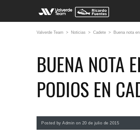
Valverde Team
>
Noticias
>
Cadete
>
Buena nota en
BUENA NOTA E
PODIOS EN CA
Posted by Admin on 20 de julio de 2015