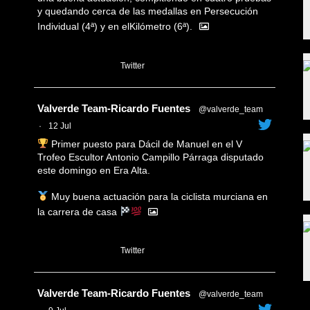
y quedando cerca de las medallas en Persecución
Individual (4ª) y en elKilómetro (6ª).
1
Twitter
Avatar
Valverde Team-Ricardo Fuentes
@valverde_team
·
12 Jul
Primer puesto para Dácil de Manuel en el V
Trofeo Escultor Antonio Campillo Párraga disputado
este domingo en Era Alta.
Muy buena actuación para la ciclista murciana en
la carrera de casa
1
Twitter
Avatar
Valverde Team-Ricardo Fuentes
@valverde_team