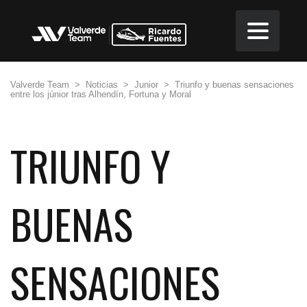
Valverde Team
>
Noticias
>
Junior
>
Triunfo y buenas sensaciones
entre los júnior tras Alhendín, Fortuna y Moral
TRIUNFO Y
BUENAS
SENSACIONES