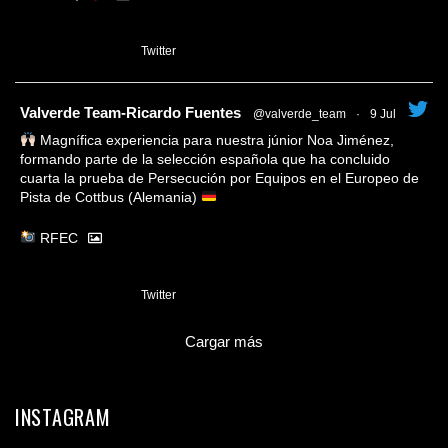
1
Twitter
tar
Valverde Team-Ricardo Fuentes
@valverde_team
·
9 Jul
Magnífica experiencia para nuestra júnior Noa Jiménez,
formando parte de la selección española que ha concluido
cuarta la prueba de Persecución por Equipos en el Europeo de
Pista de Cottbus (Alemania)
RFEC
3
Twitter
Cargar más
INSTAGRAM