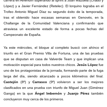
carrera en Alhendín superando al sprint a Juan Mazuela (Criado y
López) y a Javier Fernández (Retelec). El lorquino lograba en el
Trofeo Antonio Miguel Díaz su segundo éxito de la temporada,
tras el obtenido hace escasas semanas en Genovés, en la
Challange de la Comunidad Valenciana y confirmando que
atraviesa un excelente estado de forma a pocas fechas del
Campeonato de España.
Ya este miércoles, el bloque al completo buscó con ahínco el
triunfo en el Gran Premio Villa de Fortuna, una de las pruebas
que se disputan en casa de Valverde Team y que implican una
motivación especial para todos nuestros chicos.
Jesús López
fue
uno de los protagonistas de la jornada, formando parte de la fuga
larga del día, siendo alcanzado a pocos kilómetros del final.
Castejón
(8º) y
Carrasco
(9º) volvieron a ser los mejores
clasificados en una prueba con triunfo de Miguel Juan (Giménez
Ganga) en la que
Ángel Imbernón
y
Juanjo Pérez
también
concluyeron muy cerca de los primeros.