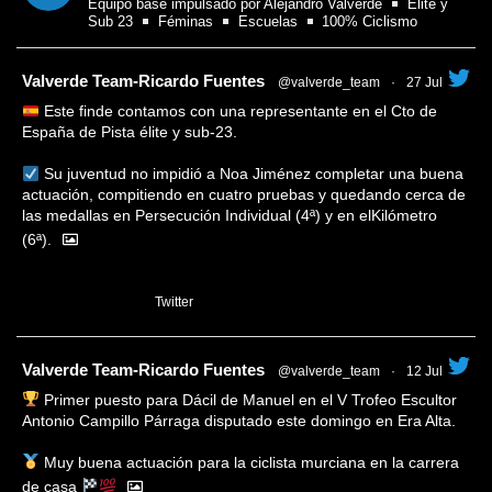
Equipo base impulsado por Alejandro Valverde
Élite y
Sub 23
Féminas
Escuelas
100% Ciclismo
tar
Valverde Team-Ricardo Fuentes
@valverde_team
·
27 Jul
Este finde contamos con una representante en el Cto de
España de Pista élite y sub-23.
Su juventud no impidió a Noa Jiménez completar una buena
actuación, compitiendo en cuatro pruebas y quedando cerca de
las medallas en Persecución Individual (4ª) y en elKilómetro
(6ª).
1
Twitter
tar
Valverde Team-Ricardo Fuentes
@valverde_team
·
12 Jul
Primer puesto para Dácil de Manuel en el V Trofeo Escultor
Antonio Campillo Párraga disputado este domingo en Era Alta.
Muy buena actuación para la ciclista murciana en la carrera
de casa