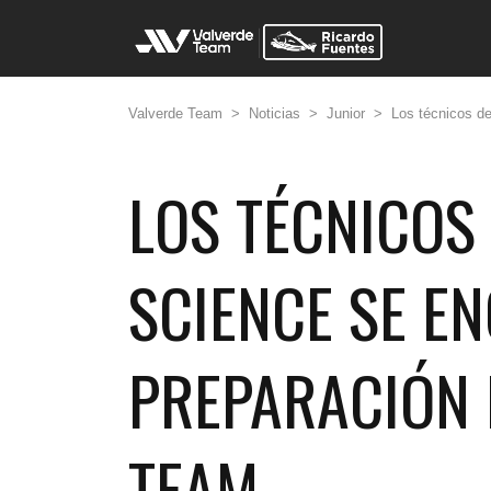
Valverde Team
>
Noticias
>
Junior
>
Los técnicos d
LOS TÉCNICOS
SCIENCE SE E
PREPARACIÓN 
TEAM