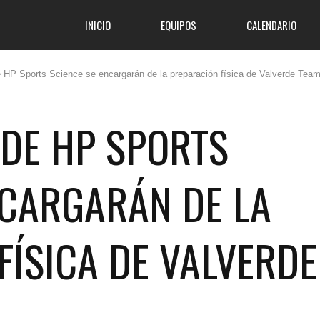
INICIO
EQUIPOS
CALENDARIO
e HP Sports Science se encargarán de la preparación física de Valverde Tea
 DE HP SPORTS
NCARGARÁN DE LA
FÍSICA DE VALVERDE