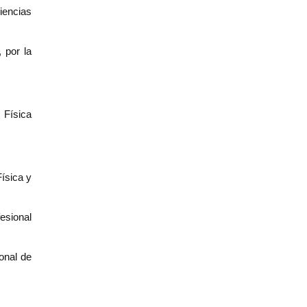
iencias
 por la
 Física
Física y
esional
onal de