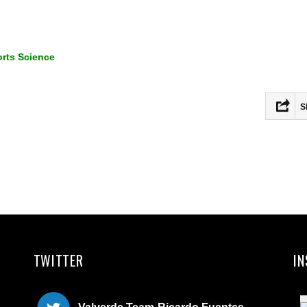
rts Science
S
Fac
Twit
Ema
Com
TWITTER
I