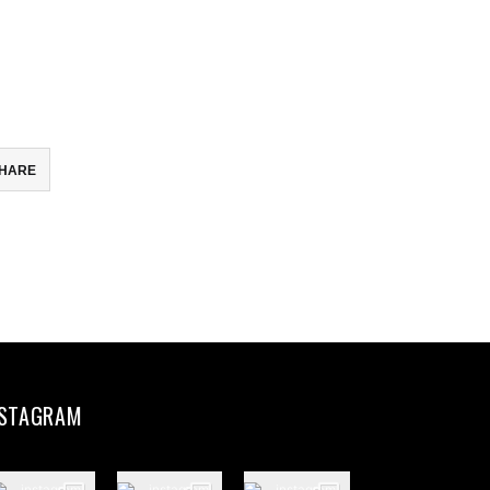
HARE
ebook
ter
il
partir
NSTAGRAM