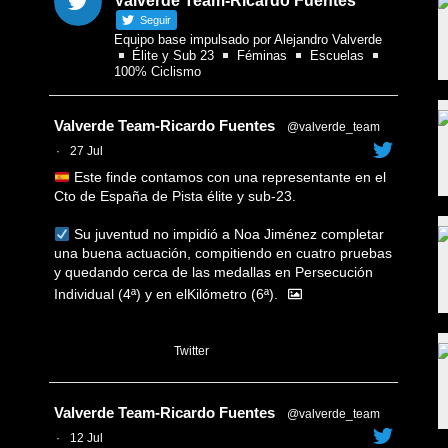
Valverde Team-Ricardo Fuentes
Seguir
Equipo base impulsado por Alejandro Valverde
Élite y Sub 23
Féminas
Escuelas
100% Ciclismo
Avatar
Valverde Team-Ricardo Fuentes
@valverde_team
·
27 Jul
Este finde contamos con una representante en el
Cto de España de Pista élite y sub-23.
Su juventud no impidió a Noa Jiménez completar
una buena actuación, compitiendo en cuatro pruebas
y quedando cerca de las medallas en Persecución
Individual (4ª) y en elKilómetro (6ª).
1
Twitter
Avatar
Valverde Team-Ricardo Fuentes
@valverde_team
·
12 Jul