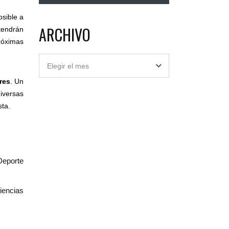
osible a
ARCHIVO
endrán
róximas
Archivo
Elegir el mes
res
. Un
iversas
sta.
Deporte
iencias