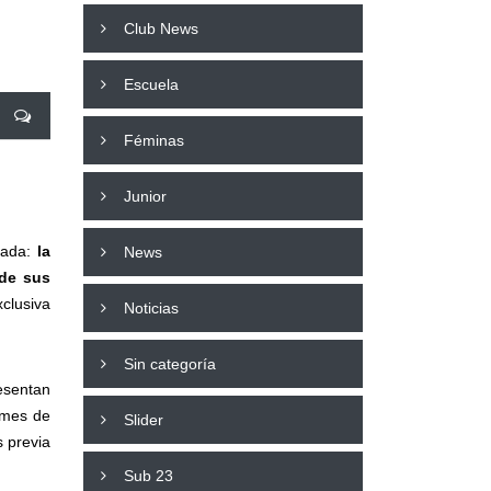
Club News
Escuela
Féminas
Junior
rada:
la
News
 de sus
clusiva
Noticias
Sin categoría
resentan
 mes de
Slider
s previa
Sub 23