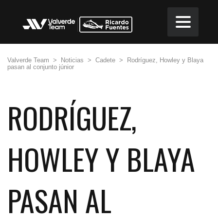
Valverde Team
>
Noticias
>
Cadete
>
Rodríguez, Howley y Blaya
pasan al conjunto júnior
RODRÍGUEZ,
HOWLEY Y BLAYA
PASAN AL