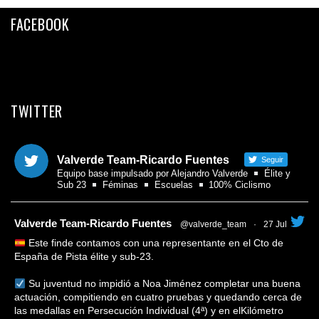
Twitter
FACEBOOK
Email
Compartir
TWITTER
Valverde Team-Ricardo Fuentes
Seguir
Equipo base impulsado por Alejandro Valverde
Élite y
Sub 23
Féminas
Escuelas
100% Ciclismo
tar
Valverde Team-Ricardo Fuentes
@valverde_team
·
27 Jul
Este finde contamos con una representante en el Cto de
España de Pista élite y sub-23.
Su juventud no impidió a Noa Jiménez completar una buena
actuación, compitiendo en cuatro pruebas y quedando cerca de
las medallas en Persecución Individual (4ª) y en elKilómetro