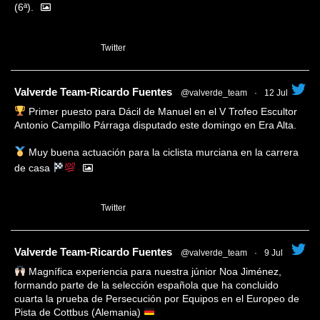
(6ª).
1
Twitter
tar
Valverde Team-Ricardo Fuentes
@valverde_team
·
12 Jul
Primer puesto para Dácil de Manuel en el V Trofeo Escultor
Antonio Campillo Párraga disputado este domingo en Era Alta.
Muy buena actuación para la ciclista murciana en la carrera
de casa
1
Twitter
tar
Valverde Team-Ricardo Fuentes
@valverde_team
·
9 Jul
Magnífica experiencia para nuestra júnior Noa Jiménez,
formando parte de la selección española que ha concluido
cuarta la prueba de Persecución por Equipos en el Europeo de
Pista de Cottbus (Alemania)