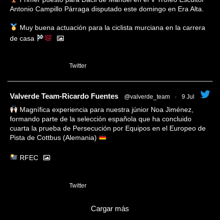
Antonio Campillo Párraga disputado este domingo en Era Alta.
Muy buena actuación para la ciclista murciana en la carrera
de casa
1
Twitter
tar
Valverde Team-Ricardo Fuentes
@valverde_team
·
9 Jul
Magnífica experiencia para nuestra júnior Noa Jiménez,
formando parte de la selección española que ha concluido
cuarta la prueba de Persecución por Equipos en el Europeo de
Pista de Cottbus (Alemania)
RFEC
3
Twitter
Cargar más