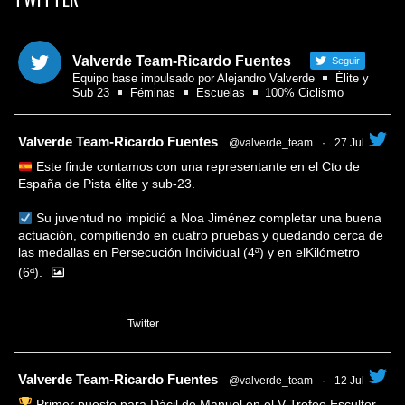
Valverde Team-Ricardo Fuentes
Seguir
Equipo base impulsado por Alejandro Valverde
Élite y
Sub 23
Féminas
Escuelas
100% Ciclismo
tar
Valverde Team-Ricardo Fuentes
@valverde_team
·
27 Jul
Este finde contamos con una representante en el Cto de
España de Pista élite y sub-23.
Su juventud no impidió a Noa Jiménez completar una buena
actuación, compitiendo en cuatro pruebas y quedando cerca de
las medallas en Persecución Individual (4ª) y en elKilómetro
(6ª).
1
Twitter
tar
Valverde Team-Ricardo Fuentes
@valverde_team
·
12 Jul
Primer puesto para Dácil de Manuel en el V Trofeo Escultor