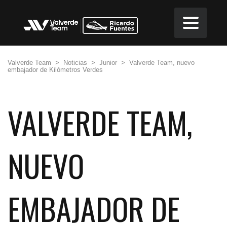
Valverde Team
>
Noticias
>
Junior
>
Valverde Team, nuevo
embajador de Kilómetros Verdes
VALVERDE TEAM,
NUEVO
EMBAJADOR DE