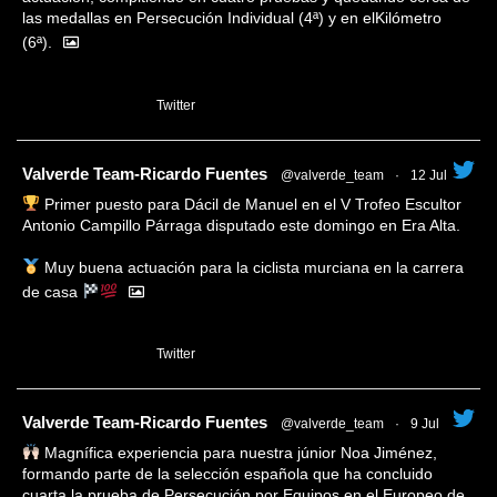
las medallas en Persecución Individual (4ª) y en elKilómetro
(6ª).
1
Twitter
tar
Valverde Team-Ricardo Fuentes
@valverde_team
·
12 Jul
Primer puesto para Dácil de Manuel en el V Trofeo Escultor
Antonio Campillo Párraga disputado este domingo en Era Alta.
Muy buena actuación para la ciclista murciana en la carrera
de casa
1
Twitter
tar
Valverde Team-Ricardo Fuentes
@valverde_team
·
9 Jul
Magnífica experiencia para nuestra júnior Noa Jiménez,
formando parte de la selección española que ha concluido
cuarta la prueba de Persecución por Equipos en el Europeo de