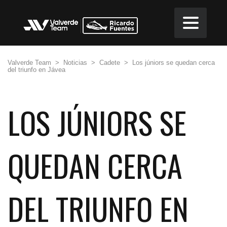
Valverde Team
>
Noticias
>
Cadete
>
Los júniors se quedan cerca
del triunfo en Jávea
LOS JÚNIORS SE
QUEDAN CERCA
DEL TRIUNFO EN