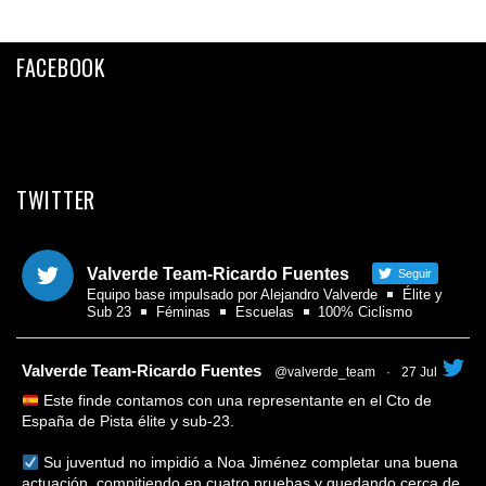
Facebook
Twitter
FACEBOOK
Email
Compartir
TWITTER
Valverde Team-Ricardo Fuentes
Seguir
Equipo base impulsado por Alejandro Valverde
Élite y
Sub 23
Féminas
Escuelas
100% Ciclismo
tar
Valverde Team-Ricardo Fuentes
@valverde_team
·
27 Jul
Este finde contamos con una representante en el Cto de
España de Pista élite y sub-23.
Su juventud no impidió a Noa Jiménez completar una buena
actuación, compitiendo en cuatro pruebas y quedando cerca de