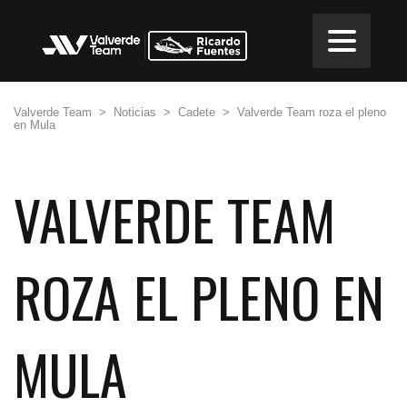
Valverde Team
>
Noticias
>
Cadete
>
Valverde Team roza el pleno
en Mula
VALVERDE TEAM
ROZA EL PLENO EN
MULA