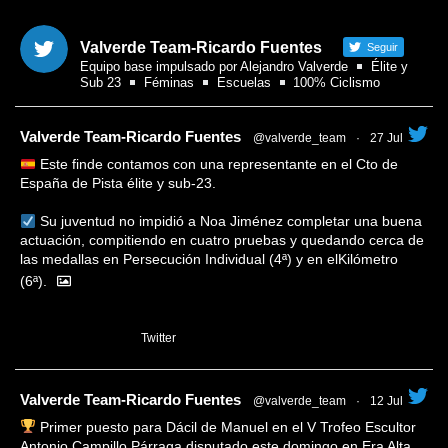
Valverde Team-Ricardo Fuentes
Seguir
Equipo base impulsado por Alejandro Valverde
Élite y
Sub 23
Féminas
Escuelas
100% Ciclismo
tar
Valverde Team-Ricardo Fuentes
@valverde_team
·
27 Jul
Este finde contamos con una representante en el Cto de
España de Pista élite y sub-23.
Su juventud no impidió a Noa Jiménez completar una buena
actuación, compitiendo en cuatro pruebas y quedando cerca de
las medallas en Persecución Individual (4ª) y en elKilómetro
(6ª).
1
Twitter
tar
Valverde Team-Ricardo Fuentes
@valverde_team
·
12 Jul
Primer puesto para Dácil de Manuel en el V Trofeo Escultor
Antonio Campillo Párraga disputado este domingo en Era Alta.