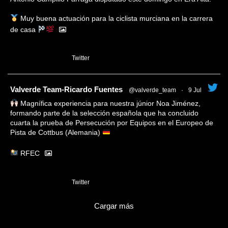
Muy buena actuación para la ciclista murciana en la carrera
de casa
1
Twitter
tar
Valverde Team-Ricardo Fuentes
@valverde_team
·
9 Jul
Magnífica experiencia para nuestra júnior Noa Jiménez,
formando parte de la selección española que ha concluido
cuarta la prueba de Persecución por Equipos en el Europeo de
Pista de Cottbus (Alemania)
RFEC
3
Twitter
Cargar más