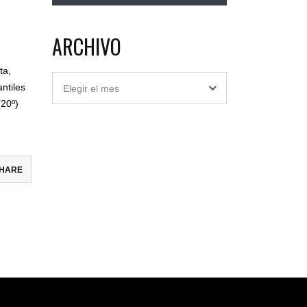
ARCHIVO
ta,
Archivo
ntiles
Elegir el mes
(20º)
HARE
ebook
ter
il
partir