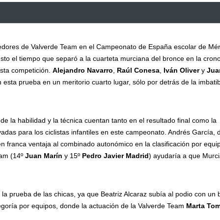
rredores de Valverde Team en el Campeonato de España escolar de Mér
sto el tiempo que separó a la cuarteta murciana del bronce en la cron
esta competición.
Alejandro Navarro
,
Raúl Conesa
,
Iván Oliver
y
Jua
 esta prueba en un meritorio cuarto lugar, sólo por detrás de la imbati
e la habilidad y la técnica cuentan tanto en el resultado final como la
vadas para los ciclistas infantiles en este campeonato. Andrés García, 
en franca ventaja al combinado autonómico en la clasificación por equi
eam (14º
Juan Marín
y 15º
Pedro Javier Madrid
) ayudaría a que Murc
la prueba de las chicas, ya que Beatriz Alcaraz subía al podio con un
tegoría por equipos, donde la actuación de la Valverde Team
Marta To