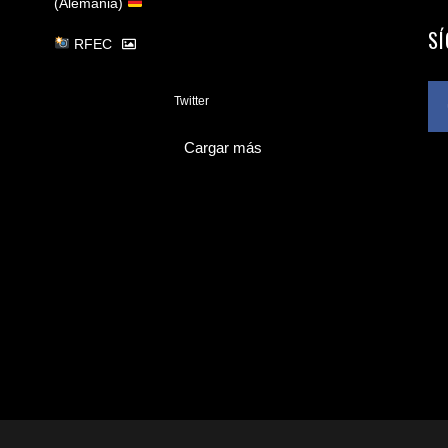
(Alemania)
S
RFEC
3
Twitter
Cargar más