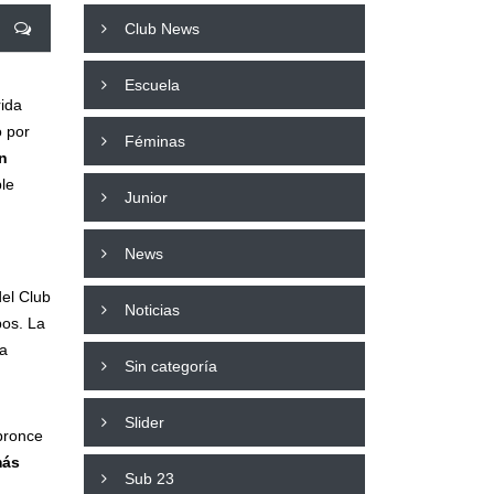
Club News
Escuela
ida
o por
Féminas
n
ble
Junior
News
del Club
Noticias
pos. La
ia
Sin categoría
Slider
 bronce
más
Sub 23