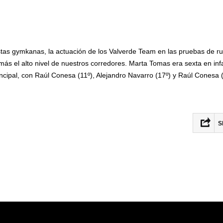
stas gymkanas, la actuación de los Valverde Team en las pruebas de ru
más el alto nivel de nuestros corredores. Marta Tomas era sexta en infa
incipal, con Raúl Conesa (11º), Alejandro Navarro (17º) y Raúl Conesa 
S
Fac
Twit
Ema
Com