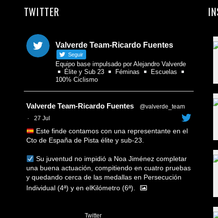
TWITTER
I
Valverde Team-Ricardo Fuentes
Seguir
Equipo base impulsado por Alejandro Valverde
Élite y Sub 23
Féminas
Escuelas
100% Ciclismo
Avatar
Valverde Team-Ricardo Fuentes
@valverde_team
·
27 Jul
Este finde contamos con una representante en el
Cto de España de Pista élite y sub-23.
Su juventud no impidió a Noa Jiménez completar
una buena actuación, compitiendo en cuatro pruebas
y quedando cerca de las medallas en Persecución
Individual (4ª) y en elKilómetro (6ª).
1
Twitter