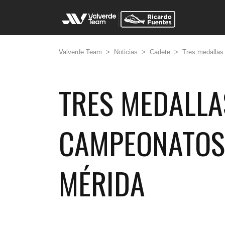
Valverde Team
>
Noticias
>
Cadete
>
Tres medallas
TRES MEDALLA
CAMPEONATOS 
MÉRIDA