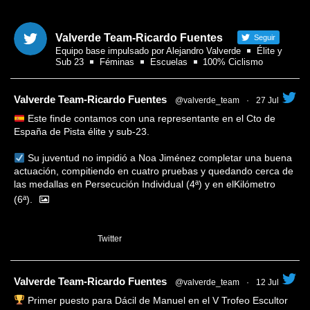
Valverde Team-Ricardo Fuentes
Seguir
Equipo base impulsado por Alejandro Valverde
Élite y
Sub 23
Féminas
Escuelas
100% Ciclismo
tar
Valverde Team-Ricardo Fuentes
@valverde_team
·
27 Jul
Este finde contamos con una representante en el Cto de
España de Pista élite y sub-23.
Su juventud no impidió a Noa Jiménez completar una buena
actuación, compitiendo en cuatro pruebas y quedando cerca de
las medallas en Persecución Individual (4ª) y en elKilómetro
(6ª).
1
Twitter
tar
Valverde Team-Ricardo Fuentes
@valverde_team
·
12 Jul
Primer puesto para Dácil de Manuel en el V Trofeo Escultor