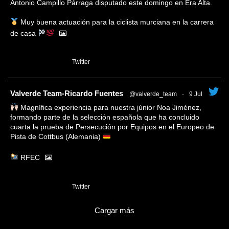
Antonio Campillo Párraga disputado este domingo en Era Alta.
Muy buena actuación para la ciclista murciana en la carrera
de casa
1
Twitter
tar
Valverde Team-Ricardo Fuentes
@valverde_team
·
9 Jul
Magnífica experiencia para nuestra júnior Noa Jiménez,
formando parte de la selección española que ha concluido
cuarta la prueba de Persecución por Equipos en el Europeo de
Pista de Cottbus (Alemania)
RFEC
3
Twitter
Cargar más