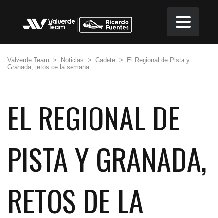
Valverde Team
>
Noticias
>
Cadete
>
El Regional de Pista y
Granada, retos de la semana
EL REGIONAL DE
PISTA Y GRANADA,
RETOS DE LA