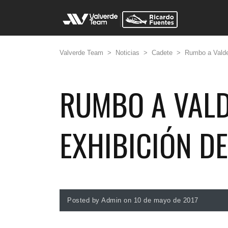
Valverde Team
>
Noticias
>
Cadete
>
Rumbo a Valde
RUMBO A VALD
EXHIBICIÓN D
Posted by Admin on 10 de mayo de 2017