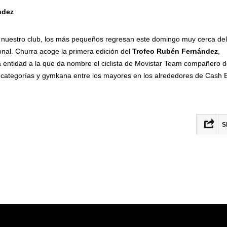
ndez
nuestro club, los más pequeños regresan este domingo muy cerca del
ional. Churra acoge la primera edición del
Trofeo Rubén Fernández
,
a entidad a la que da nombre el ciclista de Movistar Team compañero 
 categorías y gymkana entre los mayores en los alrededores de Cash 
S
Fac
Twit
Ema
Com