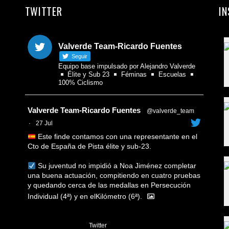
TWITTER
I
Valverde Team-Ricardo Fuentes
Seguir
Equipo base impulsado por Alejandro Valverde
Élite y Sub 23
Féminas
Escuelas
100% Ciclismo
Avatar
Valverde Team-Ricardo Fuentes
@valverde_team
·
27 Jul
Este finde contamos con una representante en el
Cto de España de Pista élite y sub-23.
Su juventud no impidió a Noa Jiménez completar
una buena actuación, compitiendo en cuatro pruebas
y quedando cerca de las medallas en Persecución
Individual (4ª) y en elKilómetro (6ª).
1
Twitter