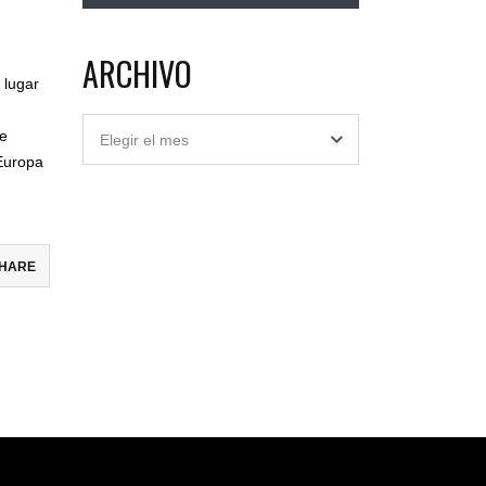
ARCHIVO
 lugar
Archivo
de
Elegir el mes
Europa
HARE
ebook
ter
il
partir