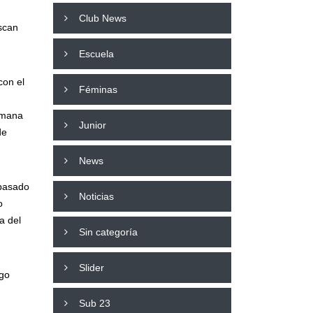
Club News
scan
Escuela
con el
Féminas
semana
Junior
de
News
 pasado
Noticias
o
a del
Sin categoría
Slider
ego
Sub 23