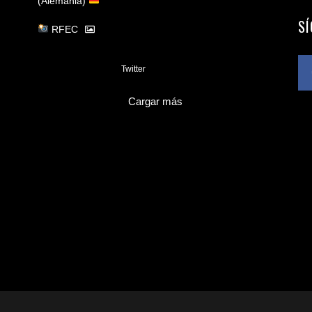
(Alemania)
S
RFEC
3
Twitter
Cargar más