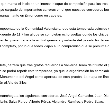
que marca el inicio de un intenso bloque de competición para las tres
yo cargado de importantes carreras en el que nuestros corredores bu
manas, tanto en júnior como en cadetes.
ampeonato de la Comunidad Valenciana, que esta temporada coincide 
 exigente de 11,7 km al que se completan ocho vueltas donde los chicos
rde quieren repetir la actitud guerrera y valiente del pasado fin de 
 al completo, por lo que todos viajan a un compromiso que se presume 
ete, carrera que trae gratos recuerdos a Valverde Team del triunfo el
no se podrá repetir esta temporada, ya que la organización ha cambiad
l Monumento del Ángel como apertura de esta prueba. La etapa en líne
 al Alto de Siles.
 manchega a los siguientes corredores: José Ángel Camacho, Juan Di
arín, Salva Pardo, Alberto Pérez, Alejandro Ramírez y Pedro Salas.