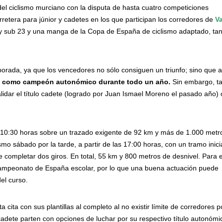
 del ciclismo murciano con la disputa de hasta cuatro competiciones
rretera para júnior y cadetes en los que participan los corredores de
V
e y sub 23 y una manga de la Copa de España de ciclismo adaptado, ta
mporada, ya que los vencedores no sólo consiguen un triunfo; sino que
ica como campeón autonómico durante todo un año.
Sin embargo, ta
validar el título cadete (logrado por Juan Ismael Moreno el pasado año) 
as 10:30 horas sobre un trazado exigente de 92 km y más de 1.000 metr
mo sábado por la tarde, a partir de las 17:00 horas, con un tramo inici
ue completar dos giros. En total, 55 km y 800 metros de desnivel. Para e
 Campeonato de España escolar, por lo que una buena actuación puede
del curso.
 cita con sus plantillas al completo al no existir límite de corredores p
y cadete parten con opciones de luchar por su respectivo título autonómi