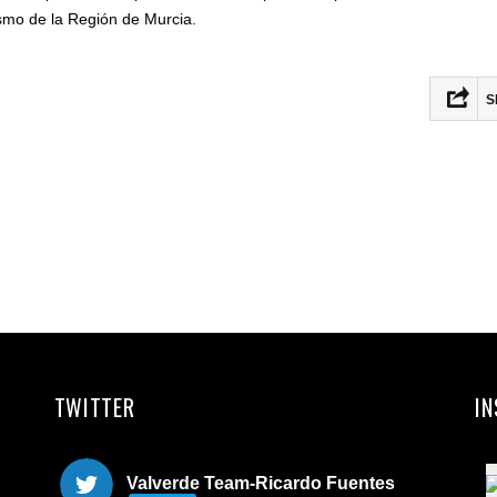
ismo de la Región de Murcia.
S
Fac
Twit
Ema
Com
TWITTER
I
Valverde Team-Ricardo Fuentes