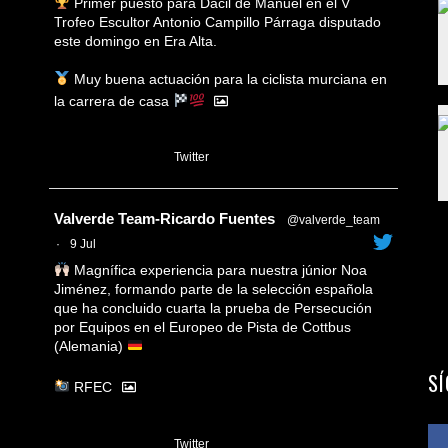
Primer puesto para Dácil de Manuel en el V
Trofeo Escultor Antonio Campillo Párraga disputado
este domingo en Era Alta.
Muy buena actuación para la ciclista murciana en
la carrera de casa
1
Twitter
Avatar
Valverde Team-Ricardo Fuentes
@valverde_team
·
9 Jul
Magnífica experiencia para nuestra júnior Noa
Jiménez, formando parte de la selección española
que ha concluido cuarta la prueba de Persecución
por Equipos en el Europeo de Pista de Cottbus
(Alemania)
S
RFEC
3
Twitter