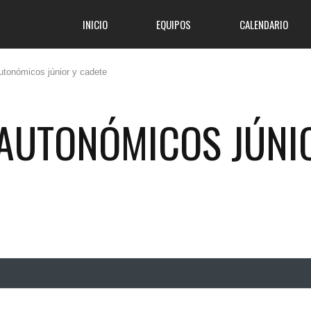
INICIO
EQUIPOS
CALENDARIO
utonómicos júnior y cadete
 AUTONÓMICOS JÚNI