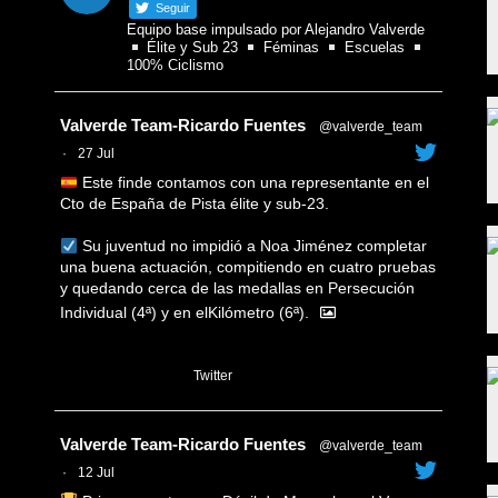
Seguir
Equipo base impulsado por Alejandro Valverde
Élite y Sub 23
Féminas
Escuelas
100% Ciclismo
Avatar
Valverde Team-Ricardo Fuentes
@valverde_team
·
27 Jul
Este finde contamos con una representante en el
Cto de España de Pista élite y sub-23.
Su juventud no impidió a Noa Jiménez completar
una buena actuación, compitiendo en cuatro pruebas
y quedando cerca de las medallas en Persecución
Individual (4ª) y en elKilómetro (6ª).
1
Twitter
Avatar
Valverde Team-Ricardo Fuentes
@valverde_team
·
12 Jul