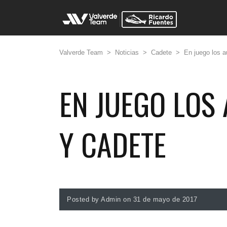
Valverde Team
>
Noticias
>
Cadete
>
En juego los a
EN JUEGO LOS
Y CADETE
Posted by Admin on 31 de mayo de 2017