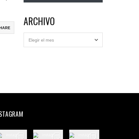
ARCHIVO
HARE
Archivo
ebook
Elegir el mes
ter
il
partir
NSTAGRAM