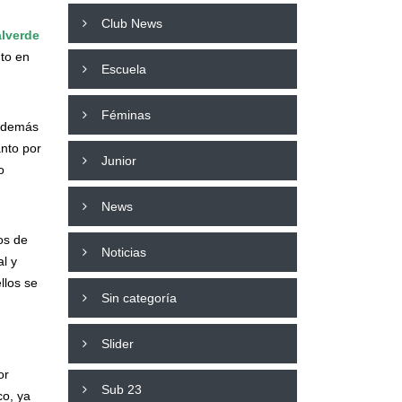
Club News
alverde
nto en
Escuela
Féminas
 además
nto por
Junior
o
News
os de
Noticias
al y
llos se
Sin categoría
Slider
or
Sub 23
co, ya