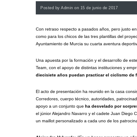
Posted by Admin on 15 de junio de 2017
Con retraso respecto a pasados años, pero justo en
como para los chicos de las tres plantillas del proye
Ayuntamiento de Murcia su cuarta aventura deportiv
Una apuesta por la formación y el desarrollo de est
Team, con el apoyo de distintas instituciones y em
diecisiete años puedan practicar el ciclismo de
El acto de presentación ha reunido en la casa consis
Corredores, cuerpo técnico, autoridades, patrocina
apoyo a un conjunto que
ha desvelado por sorpr
el júnior Alejandro Navarro y el cadete Juan Diego
un maillot personalizado a cada uno de los patrocin