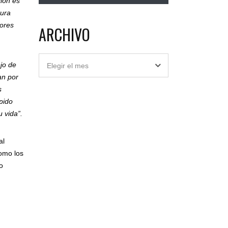
ión es
tura
jores
ARCHIVO
Archivo
ejo de
Elegir el mes
an por
s
pido
 vida”.
al
como los
o