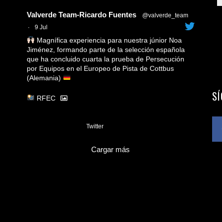
Avatar
Valverde Team-Ricardo Fuentes
@valverde_team
·
9 Jul
Magnífica experiencia para nuestra júnior Noa
Jiménez, formando parte de la selección española
que ha concluido cuarta la prueba de Persecución
por Equipos en el Europeo de Pista de Cottbus
(Alemania)
S
RFEC
3
Twitter
Cargar más