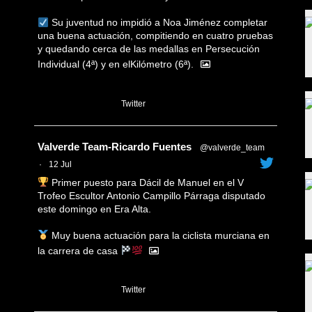
Su juventud no impidió a Noa Jiménez completar
una buena actuación, compitiendo en cuatro pruebas
y quedando cerca de las medallas en Persecución
Individual (4ª) y en elKilómetro (6ª).
1
Twitter
Avatar
Valverde Team-Ricardo Fuentes
@valverde_team
·
12 Jul
Primer puesto para Dácil de Manuel en el V
Trofeo Escultor Antonio Campillo Párraga disputado
este domingo en Era Alta.
Muy buena actuación para la ciclista murciana en
la carrera de casa
1
Twitter