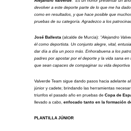
Alejandro Valverde
:
“Es un honor presentar un año
devolver a este deporte parte de lo que me ha dado
como en resultados, y que hace posible que muchos 
pruebas de su categoría. Agradezco a los patrocina
José Ballesta
(alcalde de Murcia):
“Alejandro Valve
él como deportista. Un conjunto alegre, vital, entu
dar día a día un poco más. Enhorabuena a los patroci
padres por apostar por el deporte y la vida sana en 
que sean capaces de compaginar su vida deportiva c
Valverde Team sigue dando pasos hacia adelante año
júnior y cadete; brindando las herramientas necesa
triunfos el pasado año en pruebas de
Copa de Espa
llevado a cabo,
enfocado tanto en la formación d
PLANTILLA JÚNIOR