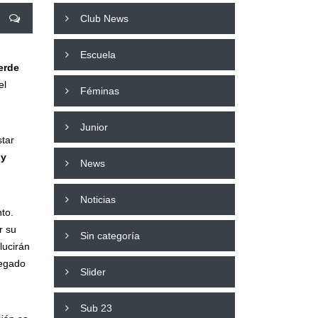
Club News
Escuela
erde
el
Féminas
Junior
star
 y
News
Noticias
to.
r su
Sin categoría
lucirán
regado
Slider
Sub 23