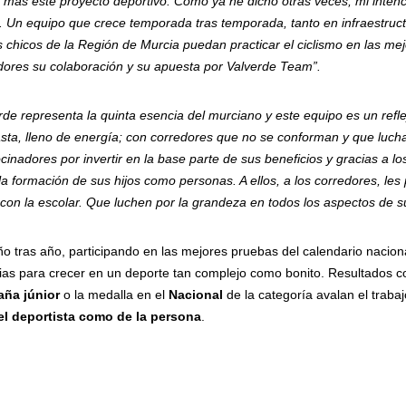
 más este proyecto deportivo. Como ya he dicho otras veces, mi intenc
. Un equipo que crece temporada tras temporada, tanto en infraestruc
chicos de la Región de Murcia puedan practicar el ciclismo en las me
dores su colaboración y su apuesta por Valverde Team”.
rde representa la quinta esencia del murciano y este equipo es un refl
siasta, lleno de energía; con corredores que no se conforman y que luch
nadores por invertir en la base parte de sus beneficios y gracias a lo
la formación de sus hijos como personas. A ellos, a los corredores, les 
on la escolar. Que luchen por la grandeza en todos los aspectos de su
 tras año, participando en las mejores pruebas del calendario nacion
rias para crecer en un deporte tan complejo como bonito. Resultados 
ña júnior
o la medalla en el
Nacional
de la categoría avalan el trabaj
el deportista como de la persona
.