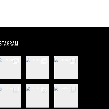
ter
il
partir
NSTAGRAM