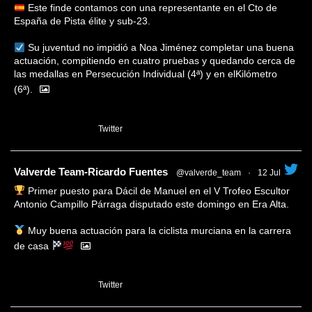
Este finde contamos con una representante en el Cto de
España de Pista élite y sub-23.
Su juventud no impidió a Noa Jiménez completar una buena
actuación, compitiendo en cuatro pruebas y quedando cerca de
las medallas en Persecución Individual (4ª) y en elKilómetro
(6ª).
1
Twitter
tar
Valverde Team-Ricardo Fuentes
@valverde_team
·
12 Jul
Primer puesto para Dácil de Manuel en el V Trofeo Escultor
Antonio Campillo Párraga disputado este domingo en Era Alta.
Muy buena actuación para la ciclista murciana en la carrera
de casa
1
Twitter