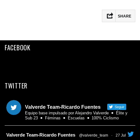
SHARE
Facebook
Twitter
FACEBOOK
Email
Compartir
TWITTER
Valverde Team-Ricardo Fuentes
Seguir
Equipo base impulsado por Alejandro Valverde
Élite y
Sub 23
Féminas
Escuelas
100% Ciclismo
tar
Valverde Team-Ricardo Fuentes
@valverde_team
·
27 Jul