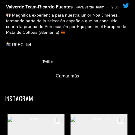
tar
Valverde Team-Ricardo Fuentes
@valverde_team
·
9 Jul
Magnífica experiencia para nuestra júnior Noa Jiménez,
formando parte de la selección española que ha concluido
cuarta la prueba de Persecución por Equipos en el Europeo de
Pista de Cottbus (Alemania)
RFEC
3
Twitter
Cargar más
INSTAGRAM