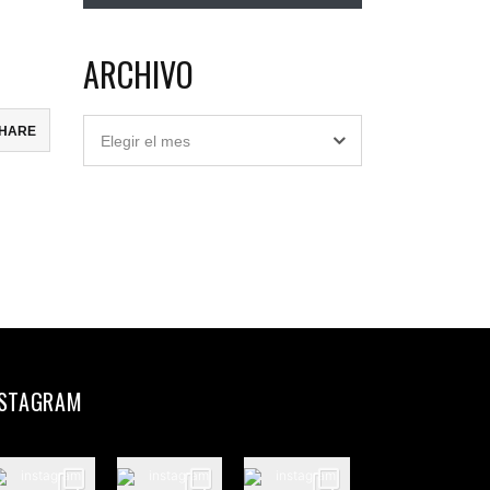
ARCHIVO
Archivo
HARE
Elegir el mes
ebook
ter
il
partir
NSTAGRAM