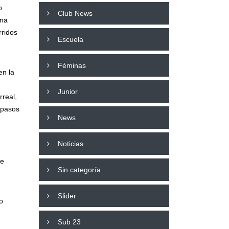
o
Club News
una
rridos
Escuela
Féminas
en la
Junior
rreal,
 pasos
News
Noticias
de
Sin categoría
Slider
o
Sub 23