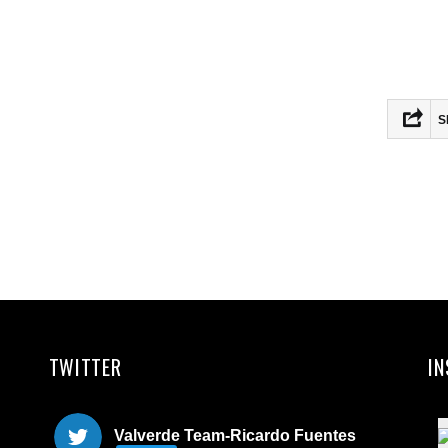
S
Fac
Twit
Ema
Com
TWITTER
I
Valverde Team-Ricardo Fuentes