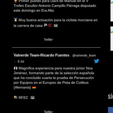
Primer puesto para Dácil de Manuel en el V
Trofeo Escultor Antonio Campillo Párraga disputado
este domingo en Era Alta.
Muy buena actuación para la ciclista murciana en
la carrera de casa
1
Twitter
Avatar
Valverde Team-Ricardo Fuentes
@valverde_team
·
9 Jul
Magnífica experiencia para nuestra júnior Noa
Jiménez, formando parte de la selección española
que ha concluido cuarta la prueba de Persecución
por Equipos en el Europeo de Pista de Cottbus
(Alemania)
S
RFEC
3
Twitter