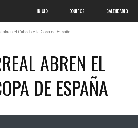
INICIO
EQUIPOS
CALENDARIO
al abren el Cabedo y la Copa de España
RREAL ABREN EL
COPA DE ESPAÑA