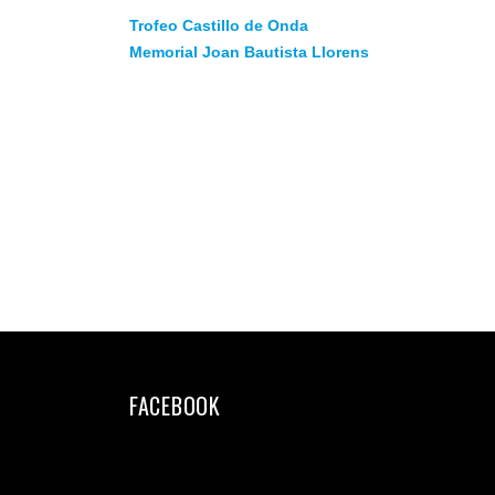
Trofeo Castillo de Onda
Memorial Joan Bautista Llorens
FACEBOOK