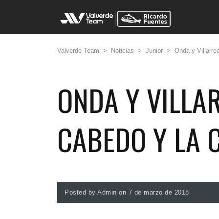
Valverde Team
>
Noticias
>
Junior
>
Onda y Villarre
ONDA Y VILLA
CABEDO Y LA 
Posted by Admin on 7 de marzo de 2018