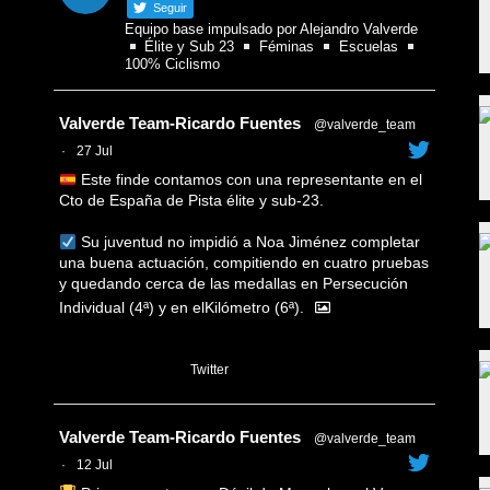
Seguir
Equipo base impulsado por Alejandro Valverde
Élite y Sub 23
Féminas
Escuelas
100% Ciclismo
Avatar
Valverde Team-Ricardo Fuentes
@valverde_team
·
27 Jul
Este finde contamos con una representante en el
Cto de España de Pista élite y sub-23.
Su juventud no impidió a Noa Jiménez completar
una buena actuación, compitiendo en cuatro pruebas
y quedando cerca de las medallas en Persecución
Individual (4ª) y en elKilómetro (6ª).
1
Twitter
Avatar
Valverde Team-Ricardo Fuentes
@valverde_team
·
12 Jul