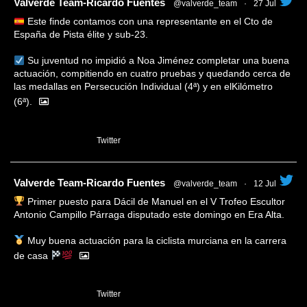
tar
Valverde Team-Ricardo Fuentes
@valverde_team
·
27 Jul
Este finde contamos con una representante en el Cto de
España de Pista élite y sub-23.
Su juventud no impidió a Noa Jiménez completar una buena
actuación, compitiendo en cuatro pruebas y quedando cerca de
las medallas en Persecución Individual (4ª) y en elKilómetro
(6ª).
1
Twitter
tar
Valverde Team-Ricardo Fuentes
@valverde_team
·
12 Jul
Primer puesto para Dácil de Manuel en el V Trofeo Escultor
Antonio Campillo Párraga disputado este domingo en Era Alta.
Muy buena actuación para la ciclista murciana en la carrera
de casa
1
Twitter