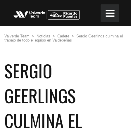
Valverde Team
>
Noticias
>
Cadete
>
Sergio Geerlings culmina el
trabajo de todo el equipo en Valdepeñas
SERGIO
GEERLINGS
CULMINA EL