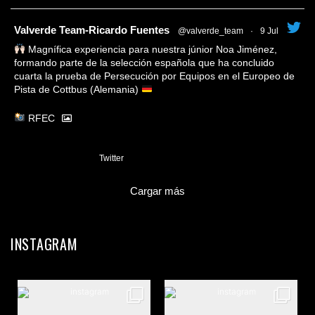
tar
Valverde Team-Ricardo Fuentes
@valverde_team
·
9 Jul
Magnífica experiencia para nuestra júnior Noa Jiménez,
formando parte de la selección española que ha concluido
cuarta la prueba de Persecución por Equipos en el Europeo de
Pista de Cottbus (Alemania)
RFEC
3
Twitter
Cargar más
INSTAGRAM