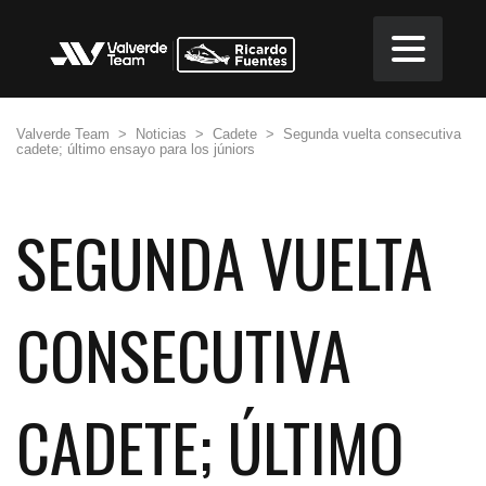
Valverde Team
>
Noticias
>
Cadete
>
Segunda vuelta consecutiva
cadete; último ensayo para los júniors
SEGUNDA VUELTA
CONSECUTIVA
CADETE; ÚLTIMO