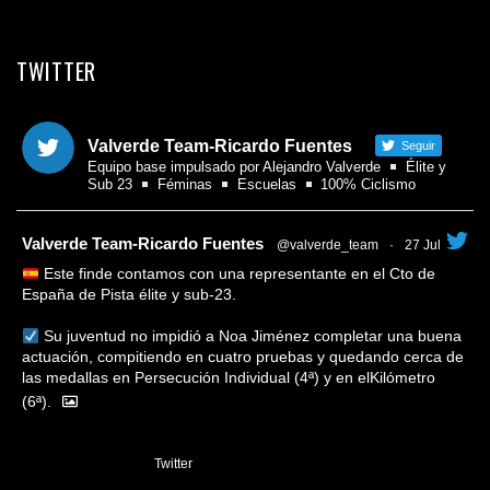
Compartir
TWITTER
Valverde Team-Ricardo Fuentes
Seguir
Equipo base impulsado por Alejandro Valverde
Élite y
Sub 23
Féminas
Escuelas
100% Ciclismo
tar
Valverde Team-Ricardo Fuentes
@valverde_team
·
27 Jul
Este finde contamos con una representante en el Cto de
España de Pista élite y sub-23.
Su juventud no impidió a Noa Jiménez completar una buena
actuación, compitiendo en cuatro pruebas y quedando cerca de
las medallas en Persecución Individual (4ª) y en elKilómetro
(6ª).
1
Twitter