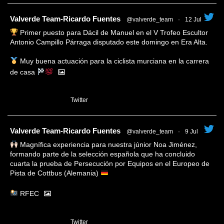
tar
Valverde Team-Ricardo Fuentes
@valverde_team
·
12 Jul
Primer puesto para Dácil de Manuel en el V Trofeo Escultor
Antonio Campillo Párraga disputado este domingo en Era Alta.
Muy buena actuación para la ciclista murciana en la carrera
de casa
1
Twitter
tar
Valverde Team-Ricardo Fuentes
@valverde_team
·
9 Jul
Magnífica experiencia para nuestra júnior Noa Jiménez,
formando parte de la selección española que ha concluido
cuarta la prueba de Persecución por Equipos en el Europeo de
Pista de Cottbus (Alemania)
RFEC
3
Twitter