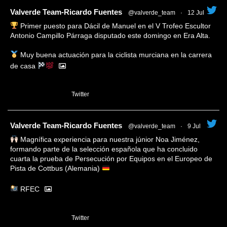
tar
Valverde Team-Ricardo Fuentes
@valverde_team
·
12 Jul
Primer puesto para Dácil de Manuel en el V Trofeo Escultor
Antonio Campillo Párraga disputado este domingo en Era Alta.
Muy buena actuación para la ciclista murciana en la carrera
de casa
1
Twitter
tar
Valverde Team-Ricardo Fuentes
@valverde_team
·
9 Jul
Magnífica experiencia para nuestra júnior Noa Jiménez,
formando parte de la selección española que ha concluido
cuarta la prueba de Persecución por Equipos en el Europeo de
Pista de Cottbus (Alemania)
RFEC
3
Twitter