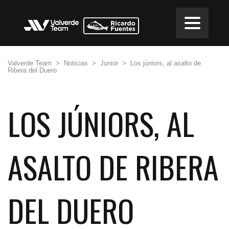
Valverde Team
>
Noticias
>
Junior
>
Los júniors, al asalto de
Ribera del Duero
LOS JÚNIORS, AL
ASALTO DE RIBERA
DEL DUERO