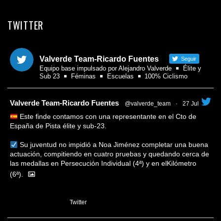
TWITTER
Valverde Team-Ricardo Fuentes
Seguir
Equipo base impulsado por Alejandro Valverde
Élite y
Sub 23
Féminas
Escuelas
100% Ciclismo
tar
Valverde Team-Ricardo Fuentes
@valverde_team
·
27 Jul
Este finde contamos con una representante en el Cto de
España de Pista élite y sub-23.
Su juventud no impidió a Noa Jiménez completar una buena
actuación, compitiendo en cuatro pruebas y quedando cerca de
las medallas en Persecución Individual (4ª) y en elKilómetro
(6ª).
1
Twitter