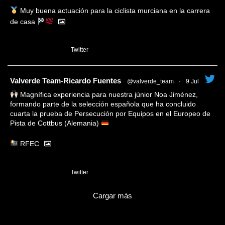
Muy buena actuación para la ciclista murciana en la carrera
de casa
1
Twitter
tar
Valverde Team-Ricardo Fuentes
@valverde_team
·
9 Jul
Magnífica experiencia para nuestra júnior Noa Jiménez,
formando parte de la selección española que ha concluido
cuarta la prueba de Persecución por Equipos en el Europeo de
Pista de Cottbus (Alemania)
RFEC
3
Twitter
Cargar más