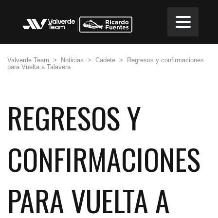
Valverde Team
>
Noticias
>
Cadete
>
Regresos y confirmaciones
para Vuelta a Talavera
REGRESOS Y
CONFIRMACIONES
PARA VUELTA A