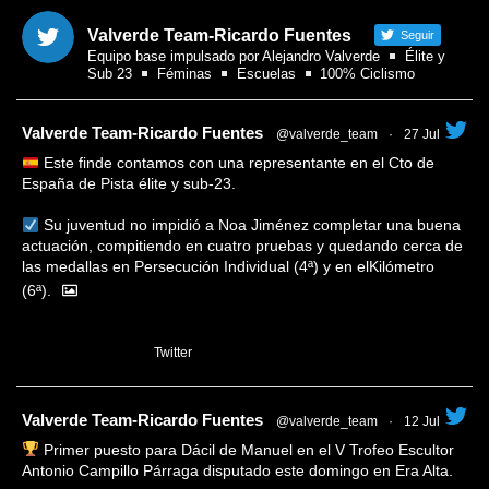
Valverde Team-Ricardo Fuentes
Seguir
Equipo base impulsado por Alejandro Valverde
Élite y
Sub 23
Féminas
Escuelas
100% Ciclismo
tar
Valverde Team-Ricardo Fuentes
@valverde_team
·
27 Jul
Este finde contamos con una representante en el Cto de
España de Pista élite y sub-23.
Su juventud no impidió a Noa Jiménez completar una buena
actuación, compitiendo en cuatro pruebas y quedando cerca de
las medallas en Persecución Individual (4ª) y en elKilómetro
(6ª).
1
Twitter
tar
Valverde Team-Ricardo Fuentes
@valverde_team
·
12 Jul
Primer puesto para Dácil de Manuel en el V Trofeo Escultor
Antonio Campillo Párraga disputado este domingo en Era Alta.