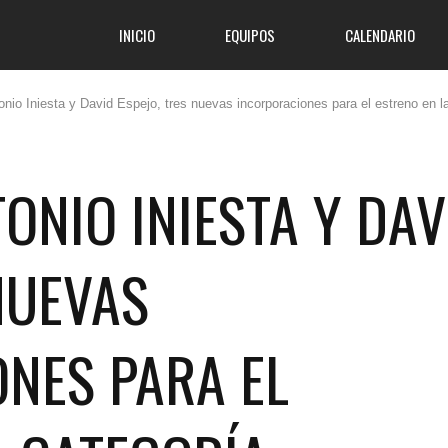
INICIO
EQUIPOS
CALENDARIO
onio Iniesta y David Espejo, tres nuevas incorporaciones para el estreno en l
TONIO INIESTA Y DAV
NUEVAS
NES PARA EL