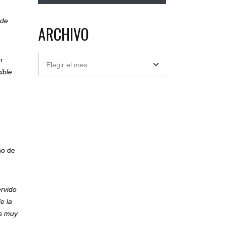
 de
ARCHIVO
Archivo
n
Elegir el mes
ible
ño de
rvido
e la
os muy