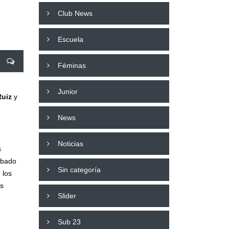
Club News
Escuela
Féminas
Junior
Ruiz
y
News
Noticias
s
abado
Sin categoría
 los
os
Slider
Sub 23