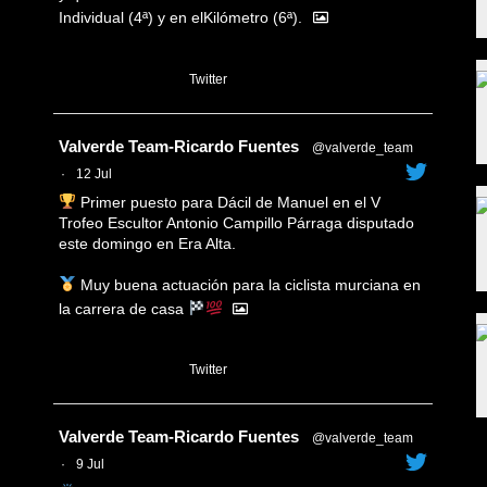
Individual (4ª) y en elKilómetro (6ª).
1
Twitter
Avatar
Valverde Team-Ricardo Fuentes
@valverde_team
·
12 Jul
Primer puesto para Dácil de Manuel en el V
Trofeo Escultor Antonio Campillo Párraga disputado
este domingo en Era Alta.
Muy buena actuación para la ciclista murciana en
la carrera de casa
1
Twitter
Avatar
Valverde Team-Ricardo Fuentes
@valverde_team
·
9 Jul