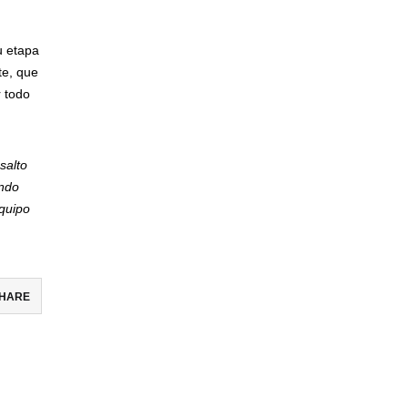
u etapa
te, que
r todo
salto
endo
equipo
HARE
ebook
ter
il