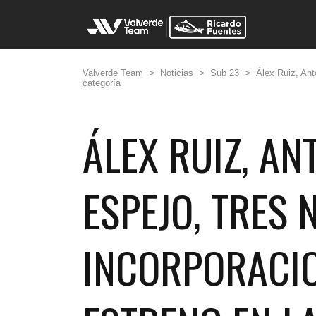
Valverde Team
>
Noticias
>
Sub 23
>
Álex Ruiz, Ant
categoría
ÁLEX RUIZ, AN
ESPEJO, TRES 
INCORPORACIO