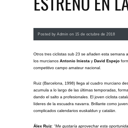
ESTRENO EN L
Posted by Admin on 15 de octubre de 2018
Otros tres ciclistas sub 23 se añaden esta semana a
los murcianos
Antonio Iniesta
y
David Espejo
for
competitivo campo amateur nacional.
Ruiz (Barcelona, 1998) llega al cuadro murciano de
acumula a lo largo de las últimas temporadas, for
dando el salto a profesionales. El joven ciclista ca
líderes de la escuadra navarra. Brillante como juve
complicados calendarios euskaldun y catalán.
Álex Ruiz
:
“Me gustaría aprovechar esta oportunid