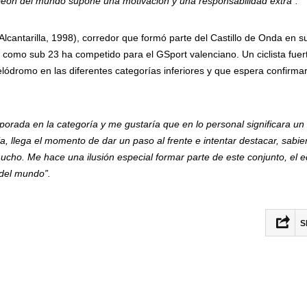
eón del mundo supone una motivación y una responsabilidad extra”.
Alcantarilla, 1998), corredor que formó parte del Castillo de Onda en s
como sub 23 ha competido para el GSport valenciano. Un ciclista fuer
elódromo en las diferentes categorías inferiores y que espera confirma
orada en la categoría y me gustaría que en lo personal significara un 
, llega el momento de dar un paso al frente e intentar destacar, sabi
mucho. Me hace una ilusión especial formar parte de este conjunto, el 
 del mundo”.
S
Fac
Twit
Ema