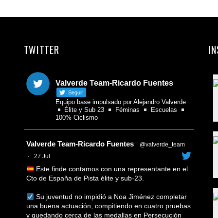
Com
TWITTER
I
Valverde Team-Ricardo Fuentes
Seguir
Equipo base impulsado por Alejandro Valverde
Élite y Sub 23
Féminas
Escuelas
100% Ciclismo
Avatar
Valverde Team-Ricardo Fuentes
@valverde_team
·
27 Jul
Este finde contamos con una representante en el
Cto de España de Pista élite y sub-23.
Su juventud no impidió a Noa Jiménez completar
una buena actuación, compitiendo en cuatro pruebas
y quedando cerca de las medallas en Persecución