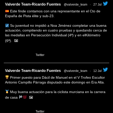
tar
Valverde Team-Ricardo Fuentes
@valverde_team
·
27 Jul
Este finde contamos con una representante en el Cto de
España de Pista élite y sub-23.
Su juventud no impidió a Noa Jiménez completar una buena
actuación, compitiendo en cuatro pruebas y quedando cerca de
las medallas en Persecución Individual (4ª) y en elKilómetro
(6ª).
1
Twitter
tar
Valverde Team-Ricardo Fuentes
@valverde_team
·
12 Jul
Primer puesto para Dácil de Manuel en el V Trofeo Escultor
Antonio Campillo Párraga disputado este domingo en Era Alta.
Muy buena actuación para la ciclista murciana en la carrera
de casa
1
Twitter