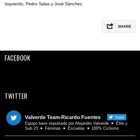
Izquierdo, Pedro Salas y José Sánchez.
SHARE
Facebook
Twitter
FACEBOOK
Email
Compartir
TWITTER
Valverde Team-Ricardo Fuentes
Seguir
Equipo base impulsado por Alejandro Valverde
Élite y
Sub 23
Féminas
Escuelas
100% Ciclismo