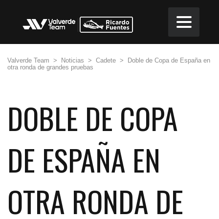
Valverde Team
>
Noticias
>
Cadete
>
Doble de Copa de España en
otra ronda de grandes pruebas
DOBLE DE COPA
DE ESPAÑA EN
OTRA RONDA DE