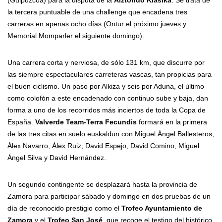
(Guipúzcoa) para la disputa de la
Aiztondo Klasika
. Se trata de
la tercera puntuable de una challenge que encadena tres
carreras en apenas ocho días (Ontur el próximo jueves y
Memorial Momparler el siguiente domingo).
Una carrera corta y nerviosa, de sólo 131 km, que discurre por
las siempre espectaculares carreteras vascas, tan propicias para
el buen ciclismo. Un paso por Alkiza y seis por Aduna, el último
como colofón a este encadenado con continuo sube y baja, dan
forma a uno de los recorridos más inciertos de toda la Copa de
España.
Valverde Team-Terra Fecundis
formará en la primera
de las tres citas en suelo euskaldun con Miguel Ángel Ballesteros,
Álex Navarro, Álex Ruiz, David Espejo, David Comino, Miguel
Ángel Silva y David Hernández.
Un segundo contingente se desplazará hasta la provincia de
Zamora para participar sábado y domingo en dos pruebas de un
día de reconocido prestigio como el
Trofeo Ayuntamiento de
Zamora
y el
Trofeo San José
, que recoge el testigo del histórico