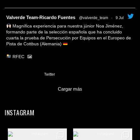
tar
Valverde Team-Ricardo Fuentes
@valverde_team
·
9 Jul
Magnífica experiencia para nuestra júnior Noa Jiménez,
formando parte de la selección española que ha concluido
cuarta la prueba de Persecución por Equipos en el Europeo de
Pista de Cottbus (Alemania)
RFEC
3
Twitter
Cargar más
INSTAGRAM