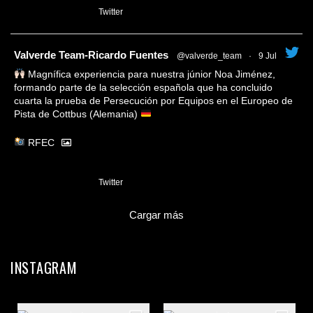
1
Twitter
tar
Valverde Team-Ricardo Fuentes
@valverde_team
·
9 Jul
Magnífica experiencia para nuestra júnior Noa Jiménez,
formando parte de la selección española que ha concluido
cuarta la prueba de Persecución por Equipos en el Europeo de
Pista de Cottbus (Alemania)
RFEC
3
Twitter
Cargar más
INSTAGRAM