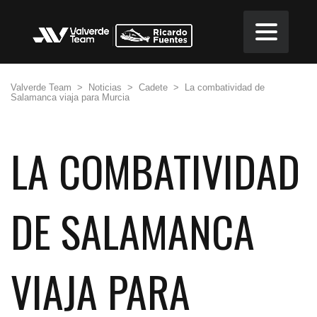
Valverde Team
>
Noticias
>
Cadete
>
La combatividad de
Salamanca viaja para Murcia
LA COMBATIVIDAD
DE SALAMANCA
VIAJA PARA