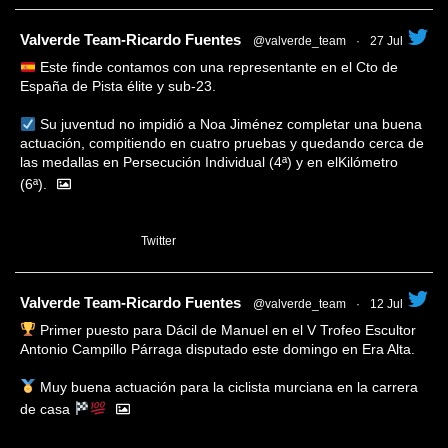
tar
Valverde Team-Ricardo Fuentes
@valverde_team
·
27 Jul
Este finde contamos con una representante en el Cto de
España de Pista élite y sub-23.
Su juventud no impidió a Noa Jiménez completar una buena
actuación, compitiendo en cuatro pruebas y quedando cerca de
las medallas en Persecución Individual (4ª) y en elKilómetro
(6ª).
1
Twitter
tar
Valverde Team-Ricardo Fuentes
@valverde_team
·
12 Jul
Primer puesto para Dácil de Manuel en el V Trofeo Escultor
Antonio Campillo Párraga disputado este domingo en Era Alta.
Muy buena actuación para la ciclista murciana en la carrera
de casa