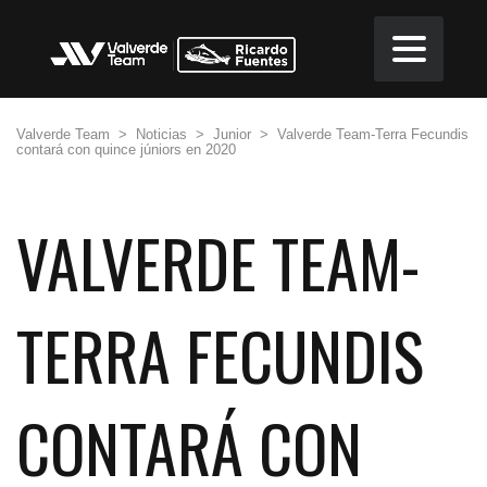
Valverde Team
>
Noticias
>
Junior
>
Valverde Team-Terra Fecundis
contará con quince júniors en 2020
VALVERDE TEAM-
TERRA FECUNDIS
CONTARÁ CON