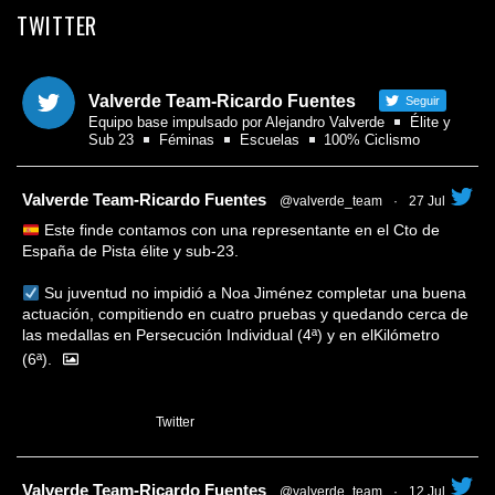
TWITTER
Valverde Team-Ricardo Fuentes
Seguir
Equipo base impulsado por Alejandro Valverde
Élite y
Sub 23
Féminas
Escuelas
100% Ciclismo
tar
Valverde Team-Ricardo Fuentes
@valverde_team
·
27 Jul
Este finde contamos con una representante en el Cto de
España de Pista élite y sub-23.
Su juventud no impidió a Noa Jiménez completar una buena
actuación, compitiendo en cuatro pruebas y quedando cerca de
las medallas en Persecución Individual (4ª) y en elKilómetro
(6ª).
1
Twitter
tar
Valverde Team-Ricardo Fuentes
@valverde_team
·
12 Jul