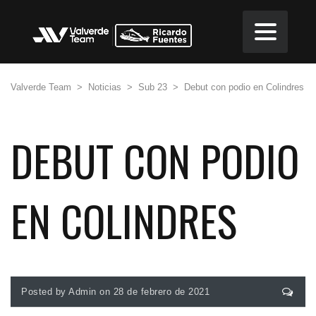
Valverde Team
>
Noticias
>
Sub 23
>
Debut con podio en Colindres
DEBUT CON PODIO
EN COLINDRES
Posted by Admin on 28 de febrero de 2021