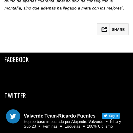
grupo de apenas cuarenta. Abel no sólo ha conseguido la
montaña, sino que además ha llegado a meta con los mejores”.
SHARE
Facebook
Twitter
FACEBOOK
Email
Compartir
TWITTER
Valverde Team-Ricardo Fuentes
Seguir
Equipo base impulsado por Alejandro Valverde
Élite y
Sub 23
Féminas
Escuelas
100% Ciclismo