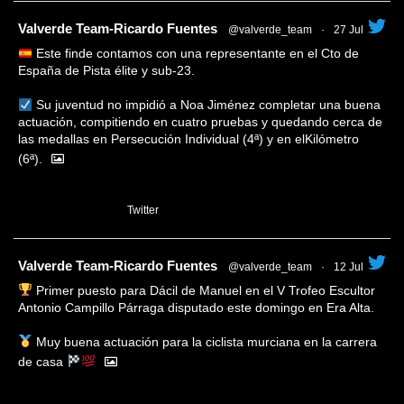
tar
Valverde Team-Ricardo Fuentes
@valverde_team
·
27 Jul
Este finde contamos con una representante en el Cto de
España de Pista élite y sub-23.
Su juventud no impidió a Noa Jiménez completar una buena
actuación, compitiendo en cuatro pruebas y quedando cerca de
las medallas en Persecución Individual (4ª) y en elKilómetro
(6ª).
1
Twitter
tar
Valverde Team-Ricardo Fuentes
@valverde_team
·
12 Jul
Primer puesto para Dácil de Manuel en el V Trofeo Escultor
Antonio Campillo Párraga disputado este domingo en Era Alta.
Muy buena actuación para la ciclista murciana en la carrera
de casa