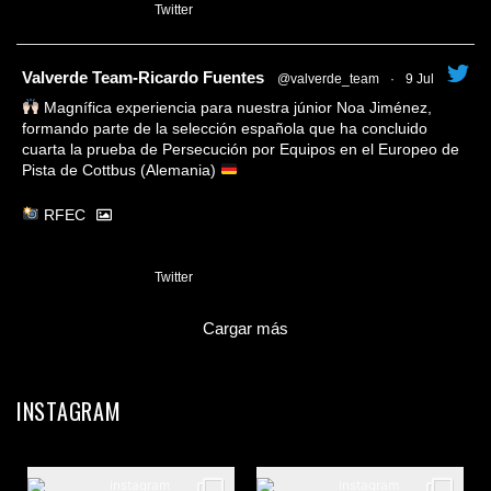
1
Twitter
tar
Valverde Team-Ricardo Fuentes
@valverde_team
·
9 Jul
Magnífica experiencia para nuestra júnior Noa Jiménez,
formando parte de la selección española que ha concluido
cuarta la prueba de Persecución por Equipos en el Europeo de
Pista de Cottbus (Alemania)
RFEC
3
Twitter
Cargar más
INSTAGRAM