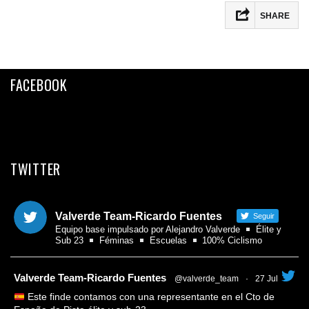
SHARE
Facebook
Twitter
FACEBOOK
Email
Compartir
TWITTER
Valverde Team-Ricardo Fuentes
Seguir
Equipo base impulsado por Alejandro Valverde
Élite y
Sub 23
Féminas
Escuelas
100% Ciclismo
tar
Valverde Team-Ricardo Fuentes
@valverde_team
·
27 Jul
Este finde contamos con una representante en el Cto de