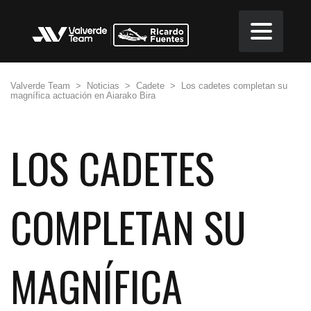
Valverde Team
>
Noticias
>
Cadete
>
Los cadetes completan su
magnífica actuación en Aiarako Bira
LOS CADETES
COMPLETAN SU
MAGNÍFICA