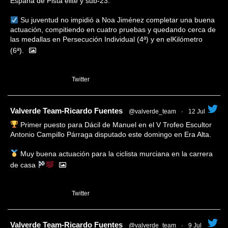
España de Pista élite y sub-23.
Su juventud no impidió a Noa Jiménez completar una buena
actuación, compitiendo en cuatro pruebas y quedando cerca de
las medallas en Persecución Individual (4ª) y en elKilómetro
(6ª).
1
Twitter
tar
Valverde Team-Ricardo Fuentes
@valverde_team
·
12 Jul
Primer puesto para Dácil de Manuel en el V Trofeo Escultor
Antonio Campillo Párraga disputado este domingo en Era Alta.
Muy buena actuación para la ciclista murciana en la carrera
de casa
1
Twitter
tar
Valverde Team-Ricardo Fuentes
@valverde_team
·
9 Jul