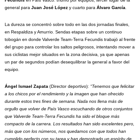
Fecundis
en País Vasco: triunfo por equipos, tercer lugar de la
general para
Juan José López
y cuarto para
Álvaro García
.
La dureza se concentró sobre todo en las dos jornadas finales,
en Respaldiza y Amurrio. Sendas etapas sobre un continuo
tobogán en donde Valverde Team-Terra Fecundis trabajó al frente
del grupo para controlar los saltos peligrosos, intentando mover a
sus ciclistas mejor situados en la zona decisiva, ya que apenas
un par de segundos podían desequilibrar la general a favor del
equipo.
Ángel Ismael Zapata
(Director deportivo):
“Tenemos que felicitar
a los chicos por el rendimiento y la imagen que han ofrecido
durante estos tres fines de semana. Nada nos llena más de
orgullo que volver de País Vasco escuchando de otros conjuntos
que Valverde Team-Terra Fecundis ha sido el bloque más
compacto de la carrera. Los resultados han sido excelentes pero,
más que con los números, nos quedamos con que todos han
cumplido perfecto con su tarea y han demostrado un espíritu de