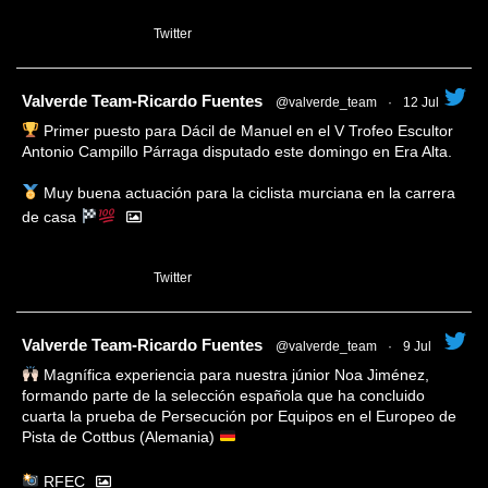
1
Twitter
tar
Valverde Team-Ricardo Fuentes
@valverde_team
·
12 Jul
Primer puesto para Dácil de Manuel en el V Trofeo Escultor
Antonio Campillo Párraga disputado este domingo en Era Alta.
Muy buena actuación para la ciclista murciana en la carrera
de casa
1
Twitter
tar
Valverde Team-Ricardo Fuentes
@valverde_team
·
9 Jul
Magnífica experiencia para nuestra júnior Noa Jiménez,
formando parte de la selección española que ha concluido
cuarta la prueba de Persecución por Equipos en el Europeo de
Pista de Cottbus (Alemania)
RFEC