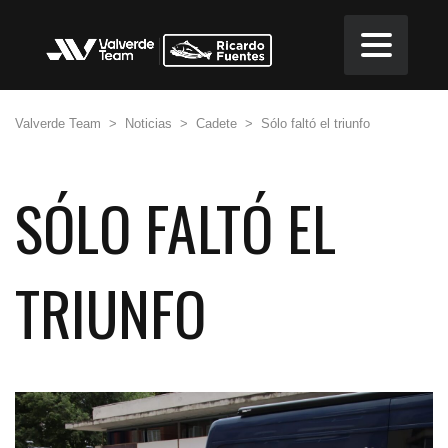
Valverde Team
>
Noticias
>
Cadete
>
Sólo faltó el triunfo
SÓLO FALTÓ EL
TRIUNFO