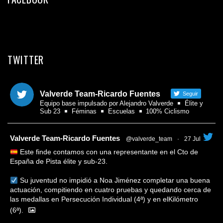
TWITTER
Valverde Team-Ricardo Fuentes
Seguir
Equipo base impulsado por Alejandro Valverde
Élite y
Sub 23
Féminas
Escuelas
100% Ciclismo
tar
Valverde Team-Ricardo Fuentes
@valverde_team
·
27 Jul
Este finde contamos con una representante en el Cto de
España de Pista élite y sub-23.
Su juventud no impidió a Noa Jiménez completar una buena
actuación, compitiendo en cuatro pruebas y quedando cerca de
las medallas en Persecución Individual (4ª) y en elKilómetro
(6ª).