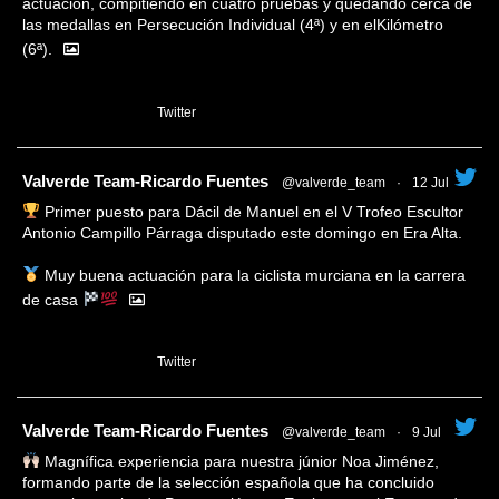
actuación, compitiendo en cuatro pruebas y quedando cerca de
las medallas en Persecución Individual (4ª) y en elKilómetro
(6ª).
1
Twitter
tar
Valverde Team-Ricardo Fuentes
@valverde_team
·
12 Jul
Primer puesto para Dácil de Manuel en el V Trofeo Escultor
Antonio Campillo Párraga disputado este domingo en Era Alta.
Muy buena actuación para la ciclista murciana en la carrera
de casa
1
Twitter
tar
Valverde Team-Ricardo Fuentes
@valverde_team
·
9 Jul
Magnífica experiencia para nuestra júnior Noa Jiménez,
formando parte de la selección española que ha concluido