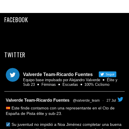
FACEBOOK
TWITTER
Valverde Team-Ricardo Fuentes
Seguir
Equipo base impulsado por Alejandro Valverde
Élite y
Sub 23
Féminas
Escuelas
100% Ciclismo
tar
Valverde Team-Ricardo Fuentes
@valverde_team
·
27 Jul
Este finde contamos con una representante en el Cto de
España de Pista élite y sub-23.
Su juventud no impidió a Noa Jiménez completar una buena