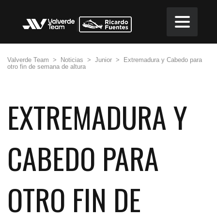
Valverde Team
>
Noticias
>
Junior
>
Extremadura y Cabedo para
otro fin de semana de altura
EXTREMADURA Y
CABEDO PARA
OTRO FIN DE