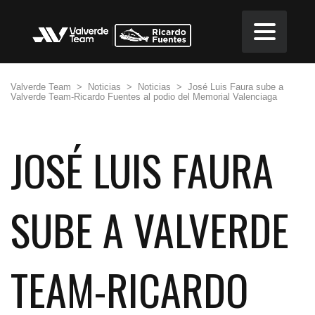
Valverde Team
>
Noticias
>
Noticias
>
José Luis Faura sube a
Valverde Team-Ricardo Fuentes al podio del Memorial Valenciaga
JOSÉ LUIS FAURA
SUBE A VALVERDE
TEAM-RICARDO