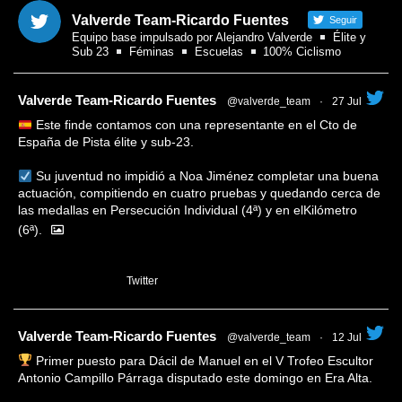
Valverde Team-Ricardo Fuentes
Seguir
Equipo base impulsado por Alejandro Valverde
Élite y
Sub 23
Féminas
Escuelas
100% Ciclismo
tar
Valverde Team-Ricardo Fuentes
@valverde_team
·
27 Jul
Este finde contamos con una representante en el Cto de
España de Pista élite y sub-23.
Su juventud no impidió a Noa Jiménez completar una buena
actuación, compitiendo en cuatro pruebas y quedando cerca de
las medallas en Persecución Individual (4ª) y en elKilómetro
(6ª).
1
Twitter
tar
Valverde Team-Ricardo Fuentes
@valverde_team
·
12 Jul
Primer puesto para Dácil de Manuel en el V Trofeo Escultor
Antonio Campillo Párraga disputado este domingo en Era Alta.