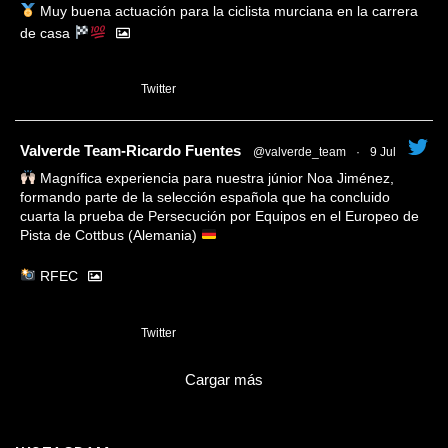
Muy buena actuación para la ciclista murciana en la carrera
de casa
1
Twitter
tar
Valverde Team-Ricardo Fuentes
@valverde_team
·
9 Jul
Magnífica experiencia para nuestra júnior Noa Jiménez,
formando parte de la selección española que ha concluido
cuarta la prueba de Persecución por Equipos en el Europeo de
Pista de Cottbus (Alemania)
RFEC
3
Twitter
Cargar más