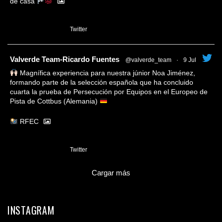
de casa
1
Twitter
tar
Valverde Team-Ricardo Fuentes
@valverde_team
·
9 Jul
Magnífica experiencia para nuestra júnior Noa Jiménez,
formando parte de la selección española que ha concluido
cuarta la prueba de Persecución por Equipos en el Europeo de
Pista de Cottbus (Alemania)
RFEC
3
Twitter
Cargar más
INSTAGRAM