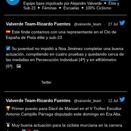
Equipo base impulsado por Alejandro Valverde
Élite y
Sub 23
Féminas
Escuelas
100% Ciclismo
tar
Valverde Team-Ricardo Fuentes
@valverde_team
·
27 Jul
Este finde contamos con una representante en el Cto de
España de Pista élite y sub-23.
Su juventud no impidió a Noa Jiménez completar una buena
actuación, compitiendo en cuatro pruebas y quedando cerca de
las medallas en Persecución Individual (4ª) y en elKilómetro
(6ª).
1
Twitter
tar
Valverde Team-Ricardo Fuentes
@valverde_team
·
12 Jul
Primer puesto para Dácil de Manuel en el V Trofeo Escultor
Antonio Campillo Párraga disputado este domingo en Era Alta.
Muy buena actuación para la ciclista murciana en la carrera