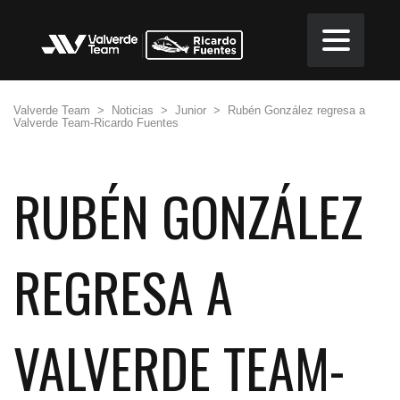
Valverde Team
>
Noticias
>
Junior
>
Rubén González regresa a
Valverde Team-Ricardo Fuentes
RUBÉN GONZÁLEZ
REGRESA A
VALVERDE TEAM-