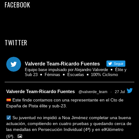
FACEBOOK
TWITTER
Valverde Team-Ricardo Fuentes
Seguir
Equipo base impulsado por Alejandro Valverde
Élite y
Sub 23
Féminas
Escuelas
100% Ciclismo
tar
Valverde Team-Ricardo Fuentes
@valverde_team
·
27 Jul
Este finde contamos con una representante en el Cto de
España de Pista élite y sub-23.
Su juventud no impidió a Noa Jiménez completar una buena
actuación, compitiendo en cuatro pruebas y quedando cerca de
las medallas en Persecución Individual (4ª) y en elKilómetro
(6ª).