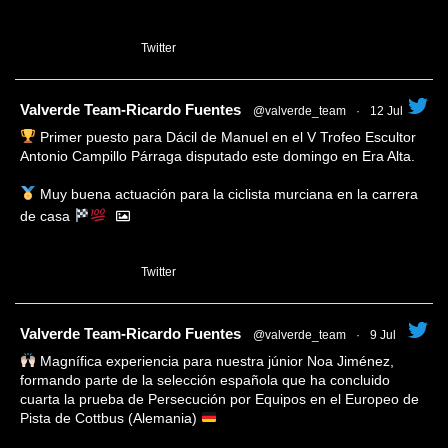
1
Twitter
tar
Valverde Team-Ricardo Fuentes
@valverde_team
·
12 Jul
Primer puesto para Dácil de Manuel en el V Trofeo Escultor
Antonio Campillo Párraga disputado este domingo en Era Alta.
Muy buena actuación para la ciclista murciana en la carrera
de casa
1
Twitter
tar
Valverde Team-Ricardo Fuentes
@valverde_team
·
9 Jul
Magnífica experiencia para nuestra júnior Noa Jiménez,
formando parte de la selección española que ha concluido
cuarta la prueba de Persecución por Equipos en el Europeo de
Pista de Cottbus (Alemania)