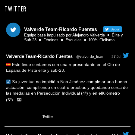
TWITTER
Valverde Team-Ricardo Fuentes
Seguir
Equipo base impulsado por Alejandro Valverde
Élite y
Sub 23
Féminas
Escuelas
100% Ciclismo
tar
Valverde Team-Ricardo Fuentes
@valverde_team
·
27 Jul
Este finde contamos con una representante en el Cto de
España de Pista élite y sub-23.
Su juventud no impidió a Noa Jiménez completar una buena
actuación, compitiendo en cuatro pruebas y quedando cerca de
las medallas en Persecución Individual (4ª) y en elKilómetro
(6ª).
1
Twitter