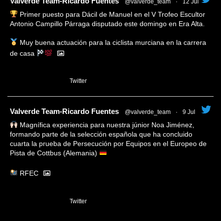
tar
Valverde Team-Ricardo Fuentes
@valverde_team
·
12 Jul
Primer puesto para Dácil de Manuel en el V Trofeo Escultor
Antonio Campillo Párraga disputado este domingo en Era Alta.
Muy buena actuación para la ciclista murciana en la carrera
de casa
1
Twitter
tar
Valverde Team-Ricardo Fuentes
@valverde_team
·
9 Jul
Magnífica experiencia para nuestra júnior Noa Jiménez,
formando parte de la selección española que ha concluido
cuarta la prueba de Persecución por Equipos en el Europeo de
Pista de Cottbus (Alemania)
RFEC
3
Twitter