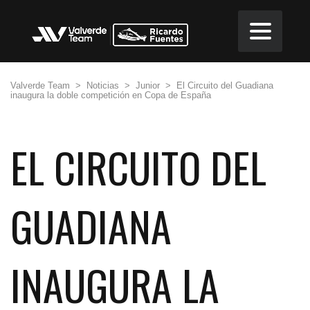
Valverde Team
>
Noticias
>
Junior
>
El Circuito del Guadiana
inaugura la doble competición en Copa de España
EL CIRCUITO DEL
GUADIANA
INAUGURA LA