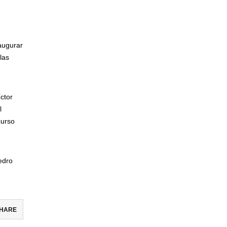
augurar
las
ctor
l
curso
Pedro
HARE