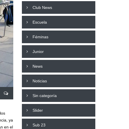
Club News
Escuela
Féminas
Junior
News
Noticias
Sin categoría
Slider
dos
ncia, ya
Sub 23
n en el