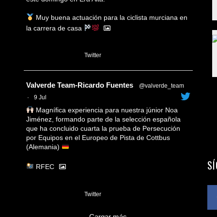
Muy buena actuación para la ciclista murciana en
la carrera de casa
1
Twitter
Avatar
Valverde Team-Ricardo Fuentes
@valverde_team
·
9 Jul
Magnífica experiencia para nuestra júnior Noa
Jiménez, formando parte de la selección española
que ha concluido cuarta la prueba de Persecución
por Equipos en el Europeo de Pista de Cottbus
(Alemania)
S
RFEC
3
Twitter
Cargar más