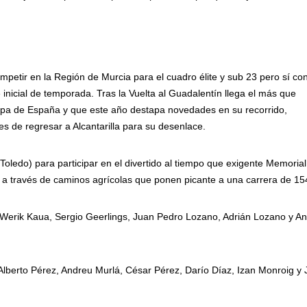
etir en la Región de Murcia para el cuadro élite y sub 23 pero sí co
nicial de temporada. Tras la Vuelta al Guadalentín llega el más que
opa de España y que este año destapa novedades en su recorrido,
s de regresar a Alcantarilla para su desenlace.
oledo) para participar en el divertido al tiempo que exigente Memorial
s a través de caminos agrícolas que ponen picante a una carrera de 15
 Werik Kaua, Sergio Geerlings, Juan Pedro Lozano, Adrián Lozano y A
 Alberto Pérez, Andreu Murlá, César Pérez, Darío Díaz, Izan Monroig y 