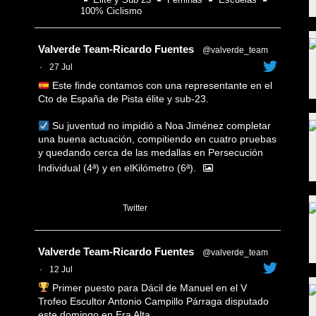
100% Ciclismo
Avatar
Valverde Team-Ricardo Fuentes
@valverde_team
·
27 Jul
Este finde contamos con una representante en el
Cto de España de Pista élite y sub-23.
Su juventud no impidió a Noa Jiménez completar
una buena actuación, compitiendo en cuatro pruebas
y quedando cerca de las medallas en Persecución
Individual (4ª) y en elKilómetro (6ª).
1
Twitter
Avatar
Valverde Team-Ricardo Fuentes
@valverde_team
·
12 Jul
Primer puesto para Dácil de Manuel en el V
Trofeo Escultor Antonio Campillo Párraga disputado
este domingo en Era Alta.