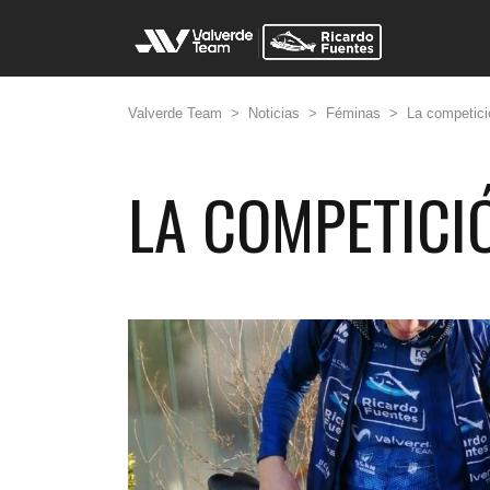
Valverde Team
>
Noticias
>
Féminas
>
La competic
LA COMPETICI