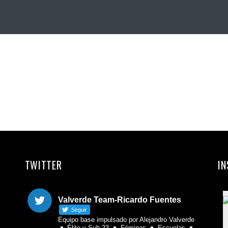
TWITTER
I
Valverde Team-Ricardo Fuentes
Seguir
Equipo base impulsado por Alejandro Valverde
Élite y Sub 23
Féminas
Escuelas