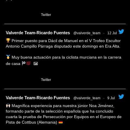
1
Twitter
tar
Valverde Team-Ricardo Fuentes
@valverde_team
·
12 Jul
Primer puesto para Dácil de Manuel en el V Trofeo Escultor
Antonio Campillo Párraga disputado este domingo en Era Alta.
Muy buena actuación para la ciclista murciana en la carrera
de casa
1
Twitter
tar
Valverde Team-Ricardo Fuentes
@valverde_team
·
9 Jul
Magnífica experiencia para nuestra júnior Noa Jiménez,
formando parte de la selección española que ha concluido
cuarta la prueba de Persecución por Equipos en el Europeo de
Pista de Cottbus (Alemania)