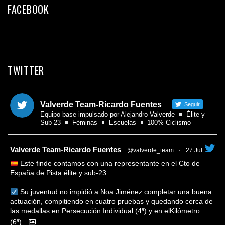
FACEBOOK
TWITTER
Valverde Team-Ricardo Fuentes
Seguir
Equipo base impulsado por Alejandro Valverde
Élite y
Sub 23
Féminas
Escuelas
100% Ciclismo
tar
Valverde Team-Ricardo Fuentes
@valverde_team
·
27 Jul
Este finde contamos con una representante en el Cto de
España de Pista élite y sub-23.
Su juventud no impidió a Noa Jiménez completar una buena
actuación, compitiendo en cuatro pruebas y quedando cerca de
las medallas en Persecución Individual (4ª) y en elKilómetro
(6ª).