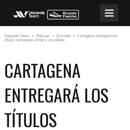
Valverde Team
>
Noticias
>
Escuela
>
Cartagena entregará los
títulos nacionales júnior y escolares
CARTAGENA
ENTREGARÁ LOS
TÍTULOS