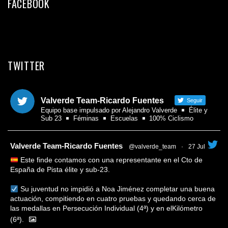
FACEBOOK
TWITTER
Valverde Team-Ricardo Fuentes
Seguir
Equipo base impulsado por Alejandro Valverde
Élite y
Sub 23
Féminas
Escuelas
100% Ciclismo
tar
Valverde Team-Ricardo Fuentes
@valverde_team
·
27 Jul
Este finde contamos con una representante en el Cto de
España de Pista élite y sub-23.
Su juventud no impidió a Noa Jiménez completar una buena
actuación, compitiendo en cuatro pruebas y quedando cerca de
las medallas en Persecución Individual (4ª) y en elKilómetro
(6ª).