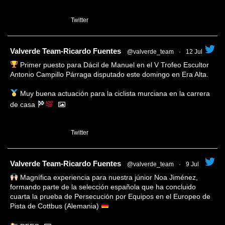
1
Twitter
tar
Valverde Team-Ricardo Fuentes
@valverde_team
·
12 Jul
Primer puesto para Dácil de Manuel en el V Trofeo Escultor
Antonio Campillo Párraga disputado este domingo en Era Alta.
Muy buena actuación para la ciclista murciana en la carrera
de casa
1
Twitter
tar
Valverde Team-Ricardo Fuentes
@valverde_team
·
9 Jul
Magnífica experiencia para nuestra júnior Noa Jiménez,
formando parte de la selección española que ha concluido
cuarta la prueba de Persecución por Equipos en el Europeo de
Pista de Cottbus (Alemania)