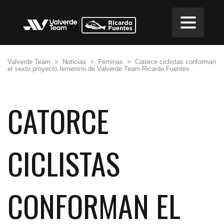
Valverde Team
>
Noticias
>
Féminas
>
Catorce ciclistas conforman
el sexto proyecto femenino de Valverde Team-Ricardo Fuentes
CATORCE
CICLISTAS
CONFORMAN EL