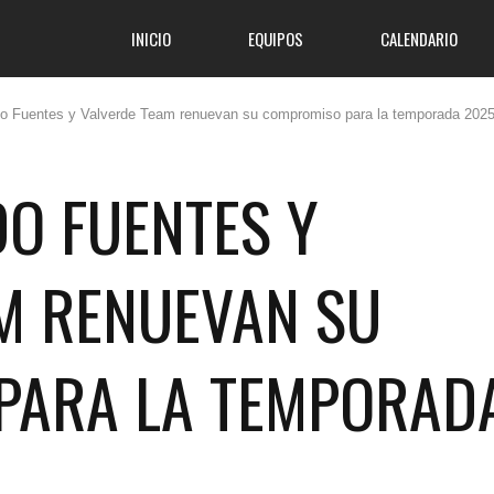
INICIO
EQUIPOS
CALENDARIO
o Fuentes y Valverde Team renuevan su compromiso para la temporada 202
O FUENTES Y
M RENUEVAN SU
PARA LA TEMPORAD