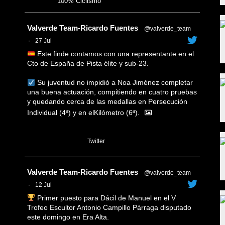
100% Ciclismo
Avatar
Valverde Team-Ricardo Fuentes
@valverde_team
·
27 Jul
Este finde contamos con una representante en el
Cto de España de Pista élite y sub-23.
Su juventud no impidió a Noa Jiménez completar
una buena actuación, compitiendo en cuatro pruebas
y quedando cerca de las medallas en Persecución
Individual (4ª) y en elKilómetro (6ª).
1
Twitter
Avatar
Valverde Team-Ricardo Fuentes
@valverde_team
·
12 Jul
Primer puesto para Dácil de Manuel en el V
Trofeo Escultor Antonio Campillo Párraga disputado
este domingo en Era Alta.