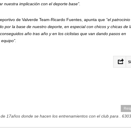
zar nuestra implicación con el deporte base”.
eportivo de Valverde Team-Ricardo Fuentes, apunta que
“el patrocinio
 por la base de nuestro deporte, en especial con chicos y chicas de l
s conseguidos año tras año y en los ciclistas que van dando pasos en
 equipo”.
S
Fac
Twit
Ema
Res
Com
de 17años donde se hacen los entrenamientos con el club para .
6303