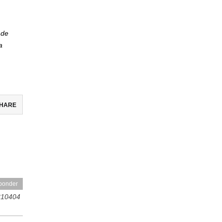
 de
a
HARE
ebook
ter
il
ponder
partir
10404