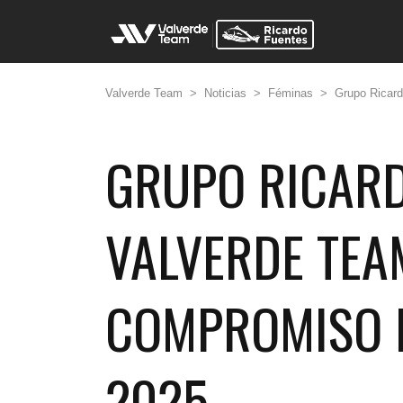
Valverde Team
>
Noticias
>
Féminas
>
Grupo Ricard
GRUPO RICARD
VALVERDE TEA
COMPROMISO 
2025